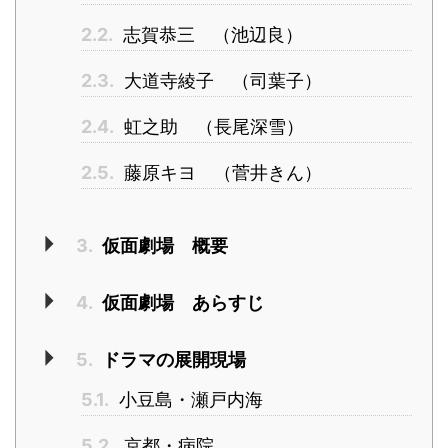
2.2.
志賀恭三 （池辺良）
2.3.
大道寺綾子 （司葉子）
2.4.
虹之助 （長尾深雪）
2.5.
藤原キヨ （菅井きん）
3.
仮面劇場 概要
4.
仮面劇場 あらすじ
5.
ドラマの展開現場
5.1.
小豆島・瀬戸内海
5.2.
京都・病院