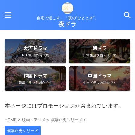
自宅で過ごす、「夜の”ひととき”」
夜ドラ
大河ドラマ
朝ドラ
NHK制作の時代劇
日常生活を描くドラマ
韓国ドラマ
中国ドラマ
韓流ドラマを紹介です
中国ドラマの紹介です
本ページにはプロモーションが含まれています。
HOME
>
映画・アニメ
>
横溝正史シリーズ
>
横溝正史シリーズ