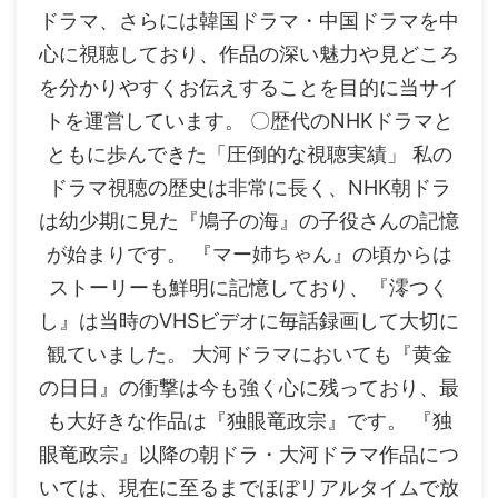
ドラマ、さらには韓国ドラマ・中国ドラマを中
心に視聴しており、作品の深い魅力や見どころ
を分かりやすくお伝えすることを目的に当サイ
トを運営しています。 〇歴代のNHKドラマと
ともに歩んできた「圧倒的な視聴実績」 私の
ドラマ視聴の歴史は非常に長く、NHK朝ドラ
は幼少期に見た『鳩子の海』の子役さんの記憶
が始まりです。 『マー姉ちゃん』の頃からは
ストーリーも鮮明に記憶しており、『澪つく
し』は当時のVHSビデオに毎話録画して大切に
観ていました。 大河ドラマにおいても『黄金
の日日』の衝撃は今も強く心に残っており、最
も大好きな作品は『独眼竜政宗』です。 『独
眼竜政宗』以降の朝ドラ・大河ドラマ作品につ
いては、現在に至るまでほぼリアルタイムで放