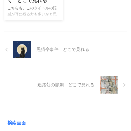
く どこで見れる
と思いますが、今であれば
が、とりあえず出演者が多
こちらも、このタイトルの語
「夜歩く＝普通」になるかと
く、その出演者が変装をしよ
感が耳に残る方も多いかと思
思います。大体にして、昔の
うものであれば、誰が誰なの
います。当時の子供達に大人
テレビ放送自体が夜12時を過
か分りません。このシリーズ
気のフレーズです。「悪魔が
ぎれば、砂嵐が発生していた
が放送されていた頃には、ビ
来たりてホラを吹く」言い換
ので…。 ドラマの原作 原作の
デオやVODは普及していない
えもはやっていました。 横溝
連載時期が昭和２３・２４年
頃の話です。しかも、テレビ
正史シリーズⅠの第４作目の放
と言う時 ...
のサイズも何 ...
黒猫亭事件 どこで見れる
送作品で、全５話です。放送
は１９７７年６月から毎日放
送で流されていました。ドラ
マの冒頭で新聞の号外が配ら
れていたのが「毎日新聞」で
す。やはりそこは押さえられ
迷路荘の惨劇 どこで見れる
ています。 ドラマの原作 横溝
正史原作のこちらも長編推理
小説になります。今回も「密
室殺人事件」です。「本陣殺
人事件」と同じ密室ですが、
今回は前回と違い洋館です。
検索画面
でも、洋 ...