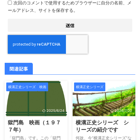
次回のコメントで使用するためブラウザーに自分の名前、メ
ールアドレス、サイトを保存する。
関連記事
横溝正史シリーズ
映画
横溝正史シリーズ
2025/6/24
2026/7/22
獄門島 映画（１９７
横溝正史シリーズ シ
７年）
リーズの紹介です
「獄門島」です。この「獄門
何故、今”横溝正史シリーズ”な