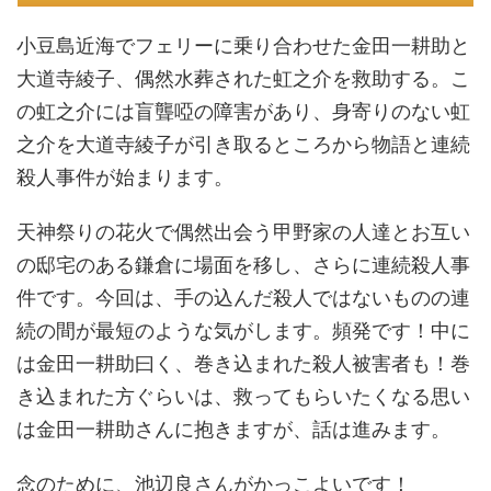
小豆島近海でフェリーに乗り合わせた金田一耕助と
大道寺綾子、偶然水葬された虹之介を救助する。こ
の虹之介には盲聾啞の障害があり、身寄りのない虹
之介を大道寺綾子が引き取るところから物語と連続
殺人事件が始まります。
天神祭りの花火で偶然出会う甲野家の人達とお互い
の邸宅のある鎌倉に場面を移し、さらに連続殺人事
件です。今回は、手の込んだ殺人ではないものの連
続の間が最短のような気がします。頻発です！中に
は金田一耕助曰く、巻き込まれた殺人被害者も！巻
き込まれた方ぐらいは、救ってもらいたくなる思い
は金田一耕助さんに抱きますが、話は進みます。
念のために、池辺良さんがかっこよいです！