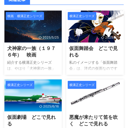
映画
横溝正史シリーズ
横溝正史シリーズ
2025/5/25
2025/3/14
犬神家の一族（１９７
仮面舞踏会 どこで見
６年） 映画
れる
紹介する横溝正史シリーズ
私のイメージする「仮面舞踏
は、やはり「犬神家の一族」
会」は、洋式の仮面なのです
です。 年代によっては、夏に
が、この作品のイメージされ
プールで海で「犬神家の一
る仮面は純和風の「能面 増
横溝正史シリーズ
横溝正史シリーズ
族」を演じた経験がある方も
女（ぞうおんな）」です。劇
多いと思います。 あれです！
中の時代は昭和３５年と言う
映画化にあたり、かなり大人
設定で、戦後間も無くの設定
の事情が錯綜したようです
が多かった中、比較的新しい
2025/6/16
2025/3/14
が、ここは映画について紹介
昭和感がある作品です。（令
仮面劇場 どこで見れ
悪魔が来たりて笛を吹
します。ドラマでも放送され
和の時代にですが…）でも、劇
ていますが、映画の方が私の
中の病院で看護師の方の停電
る
く どこで見れる