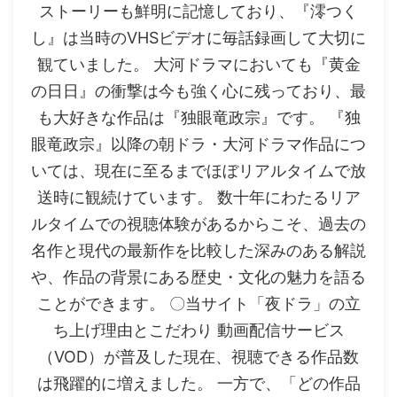
ストーリーも鮮明に記憶しており、『澪つく
し』は当時のVHSビデオに毎話録画して大切に
観ていました。 大河ドラマにおいても『黄金
の日日』の衝撃は今も強く心に残っており、最
も大好きな作品は『独眼竜政宗』です。 『独
眼竜政宗』以降の朝ドラ・大河ドラマ作品につ
いては、現在に至るまでほぼリアルタイムで放
送時に観続けています。 数十年にわたるリア
ルタイムでの視聴体験があるからこそ、過去の
名作と現代の最新作を比較した深みのある解説
や、作品の背景にある歴史・文化の魅力を語る
ことができます。 〇当サイト「夜ドラ」の立
ち上げ理由とこだわり 動画配信サービス
（VOD）が普及した現在、視聴できる作品数
は飛躍的に増えました。 一方で、「どの作品