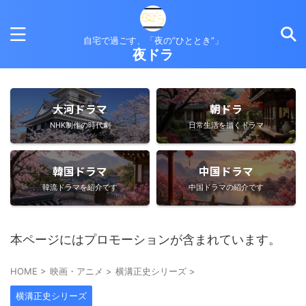
自宅で過ごす、「夜の”ひととき”」
夜ドラ
大河ドラマ
朝ドラ
NHK制作の時代劇
日常生活を描くドラマ
韓国ドラマ
中国ドラマ
韓流ドラマを紹介です
中国ドラマの紹介です
本ページにはプロモーションが含まれています。
HOME
>
映画・アニメ
>
横溝正史シリーズ
>
横溝正史シリーズ