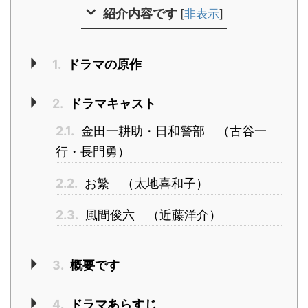
紹介内容です
[
非表示
]
1.
ドラマの原作
2.
ドラマキャスト
2.1.
金田一耕助・日和警部 （古谷一
行・長門勇）
2.2.
お繁 （太地喜和子）
2.3.
風間俊六 （近藤洋介）
3.
概要です
4.
ドラマあらすじ