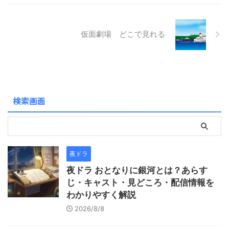
か重複していないのですが、
なぜか連想してしまいまし
た。ただ内容的には、複雑な
仮面劇場 どこで見れる
家庭でお金持ちだった場合
は、気を付けよう！は、共通
です。 なお、この作品をもっ
て、テレビシリーズは終了で
す。こうなれば、今まで飛ば
していたエンディング曲「あ
検索画面
ざみの如く 棘あ ...
夜ドラ
夜ドラ おとなりに銀河とは？あらす
じ・キャスト・見どころ・配信情報を
わかりやすく解説
2026/8/8