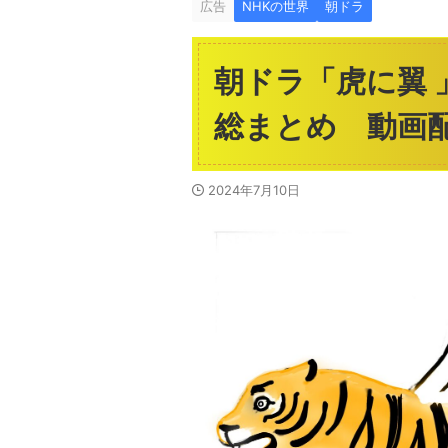
広告
NHKの世界
朝ドラ
朝ドラ「虎に翼
総まとめ 動画
2024年7月10日