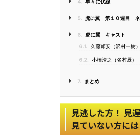
4.
早々に伏線
5.
虎に翼 第１０週目 ネ
6.
虎に翼 キャスト
6.1.
久藤頼安（沢村一樹
6.2.
小橋浩之（名村辰）
7.
まとめ
見逃した方！ 見
見ていない方には