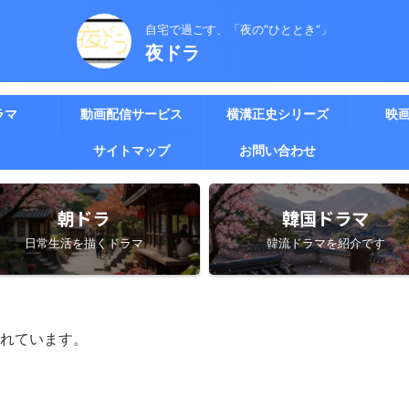
自宅で過ごす、「夜の”ひととき”」
夜ドラ
ラマ
動画配信サービス
横溝正史シリーズ
映
サイトマップ
お問い合わせ
朝ドラ
韓国ドラマ
日常生活を描くドラマ
韓流ドラマを紹介です
れています。