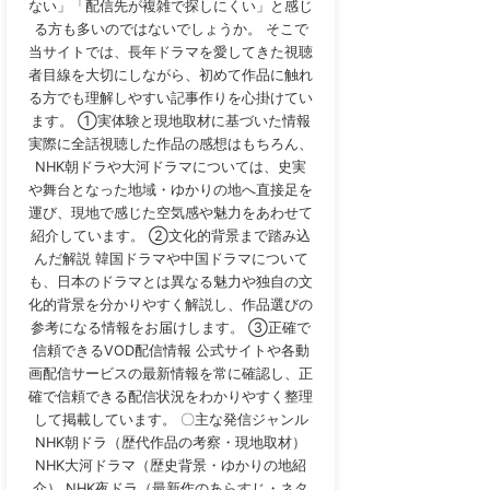
ない」「配信先が複雑で探しにくい」と感じ
る方も多いのではないでしょうか。 そこで
当サイトでは、長年ドラマを愛してきた視聴
者目線を大切にしながら、初めて作品に触れ
る方でも理解しやすい記事作りを心掛けてい
ます。 ①実体験と現地取材に基づいた情報
実際に全話視聴した作品の感想はもちろん、
NHK朝ドラや大河ドラマについては、史実
や舞台となった地域・ゆかりの地へ直接足を
運び、現地で感じた空気感や魅力をあわせて
紹介しています。 ②文化的背景まで踏み込
んだ解説 韓国ドラマや中国ドラマについて
も、日本のドラマとは異なる魅力や独自の文
化的背景を分かりやすく解説し、作品選びの
参考になる情報をお届けします。 ③正確で
信頼できるVOD配信情報 公式サイトや各動
画配信サービスの最新情報を常に確認し、正
確で信頼できる配信状況をわかりやすく整理
して掲載しています。 〇主な発信ジャンル
NHK朝ドラ（歴代作品の考察・現地取材）
NHK大河ドラマ（歴史背景・ゆかりの地紹
介） NHK夜ドラ（最新作のあらすじ・ネタ