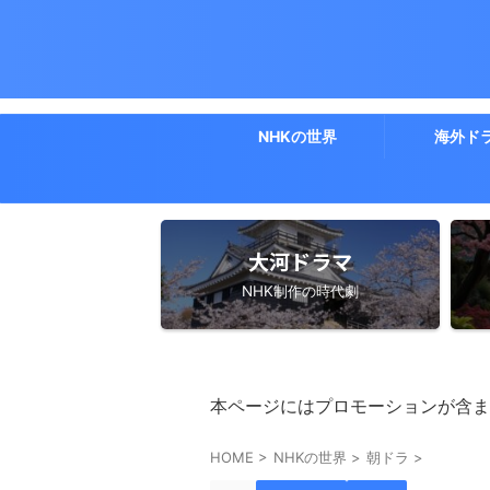
NHKの世界
海外ド
大河ドラマ
NHK制作の時代劇
本ページにはプロモーションが含ま
HOME
>
NHKの世界
>
朝ドラ
>