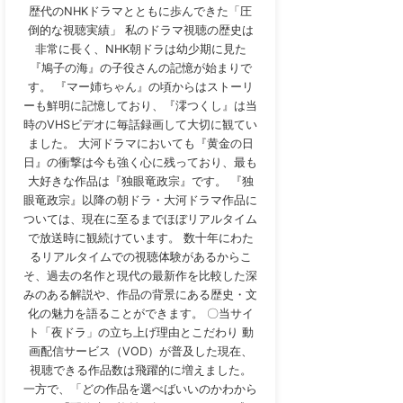
歴代のNHKドラマとともに歩んできた「圧
倒的な視聴実績」 私のドラマ視聴の歴史は
非常に長く、NHK朝ドラは幼少期に見た
『鳩子の海』の子役さんの記憶が始まりで
す。 『マー姉ちゃん』の頃からはストーリ
ーも鮮明に記憶しており、『澪つくし』は当
時のVHSビデオに毎話録画して大切に観てい
ました。 大河ドラマにおいても『黄金の日
日』の衝撃は今も強く心に残っており、最も
大好きな作品は『独眼竜政宗』です。 『独
眼竜政宗』以降の朝ドラ・大河ドラマ作品に
ついては、現在に至るまでほぼリアルタイム
で放送時に観続けています。 数十年にわた
るリアルタイムでの視聴体験があるからこ
そ、過去の名作と現代の最新作を比較した深
みのある解説や、作品の背景にある歴史・文
化の魅力を語ることができます。 〇当サイ
ト「夜ドラ」の立ち上げ理由とこだわり 動
画配信サービス（VOD）が普及した現在、
視聴できる作品数は飛躍的に増えました。
一方で、「どの作品を選べばいいのかわから