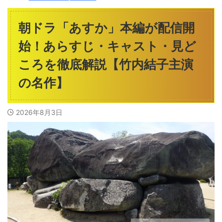
朝ドラ「あすか」本編が配信開
始！あらすじ・キャスト・見ど
ころを徹底解説【竹内結子主演
の名作】
2026年8月3日