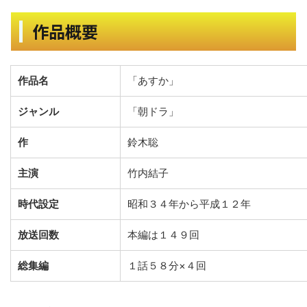
作品概要
作品名
「あすか」
ジャンル
「朝ドラ」
作
鈴木聡
主演
竹内結子
時代設定
昭和３４年から平成１２年
放送回数
本編は１４９回
総集編
１話５８分×４回