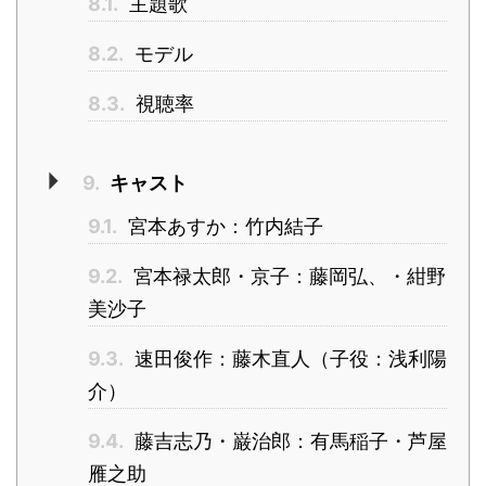
8.1.
主題歌
8.2.
モデル
8.3.
視聴率
9.
キャスト
9.1.
宮本あすか：竹内結子
9.2.
宮本禄太郎・京子：藤岡弘、・紺野
美沙子
9.3.
速田俊作：藤木直人（子役：浅利陽
介）
9.4.
藤吉志乃・巌治郎：有馬稲子・芦屋
雁之助