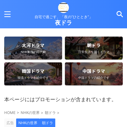
自宅で過ごす、「夜の”ひととき”」
夜ドラ
大河ドラマ
朝ドラ
NHK制作の時代劇
日常生活を描くドラマ
韓国ドラマ
中国ドラマ
韓流ドラマを紹介です
中国ドラマの紹介です
本ページにはプロモーションが含まれています。
HOME
>
NHKの世界
>
朝ドラ
>
広告
NHKの世界
朝ドラ