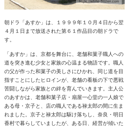
https://white-frozen.com
朝ドラ「あすか」は、１９９９年１０月４日から翌
４月１日まで放送された第６１作品目の朝ドラで
す。
「あすか」は、京都を舞台に、老舗和菓子職人への
道を突き進む少女と家族の心温まる物語です。職人
の父が作った和菓子の美しさにひかれ、同じ道を目
指すことにしたヒロインが、老舗の看板の下で悪戦
苦闘しながら家族との絆を育んでいきます。主人公
のあすかは、老舗和菓子店・扇屋一心堂の一人娘で
ある母・京子と、店の職人である禄太郎の間に生ま
れました。京子と禄太郎は駆け落ちし、奈良・明日
香村で暮らしていましたが、ある日、経営が傾いた