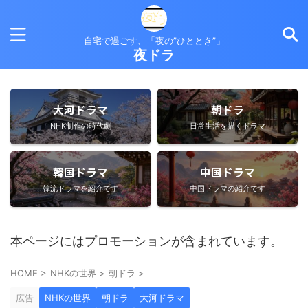
自宅で過ごす、「夜の”ひととき”」
夜ドラ
大河ドラマ
朝ドラ
NHK制作の時代劇
日常生活を描くドラマ
韓国ドラマ
中国ドラマ
韓流ドラマを紹介です
中国ドラマの紹介です
本ページにはプロモーションが含まれています。
HOME
>
NHKの世界
>
朝ドラ
>
広告
NHKの世界
朝ドラ
大河ドラマ