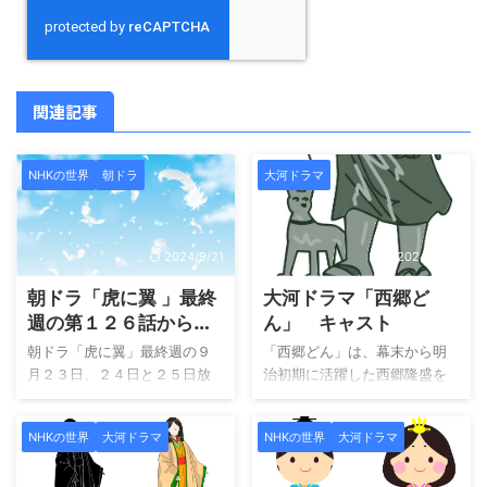
関連記事
NHKの世界
朝ドラ
大河ドラマ
2024/9/21
2024/11/19
朝ドラ「虎に翼 」最終
大河ドラマ「西郷ど
週の第１２６話から１
ん」 キャスト
２８話 「虎に翼」
朝ドラ「虎に翼」最終週の９
「西郷どん」は、幕末から明
は、大団円？
月２３日、２４日と２５日放
治初期に活躍した西郷隆盛を
送分の紹介です。最終週のタ
主人公に描く大河ドラマで
イトルは、ドラマタイトルと
す。彼の波乱に満ちた人生
NHKの世界
大河ドラマ
NHKの世界
大河ドラマ
同じ「虎に翼」です。最終週
を、家族や仲間との絆を通し
の１２６話から１２８話の気
て温かく描きます。西郷が目