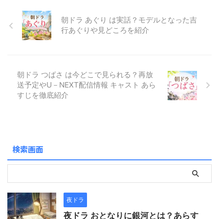
見たい 「宮崎あおい」さんの
１，２００ポイントで見放
いことを決める。一方、備中
ちょっと良いとこ見てみたい
題！ U-next経由でNHKオンデ
で毛利攻めの任にあたる秀吉
朝ドラ あぐり は実話？モデルとなった吉
♬ 明治維新を大奥から ...
マンド視聴すれば ...
（池松壮亮）は、戦の総仕上
行あぐりや見どころを紹介
げのため信長を連れてくるよ
う小一郎（仲野太賀）に依頼
する。折しも安土城では信長
が家康（松下洸平）を接待し
朝ドラ つばさ は今どこで見られる？再放
ていたが、食事に毒が盛られ
送予定やU－NEXT配信情報 キャスト あら
ていたことが発覚。饗応（き
すじを徹底紹介
ょうおう）役の光秀が首謀者
をかばっていると察した信長
は逆上する。 （NHK公式HP）
どこで見れるのか視聴方法を
知りたい！ 今回のタイトル ...
検索画面
夜ドラ
夜ドラ おとなりに銀河とは？あらす