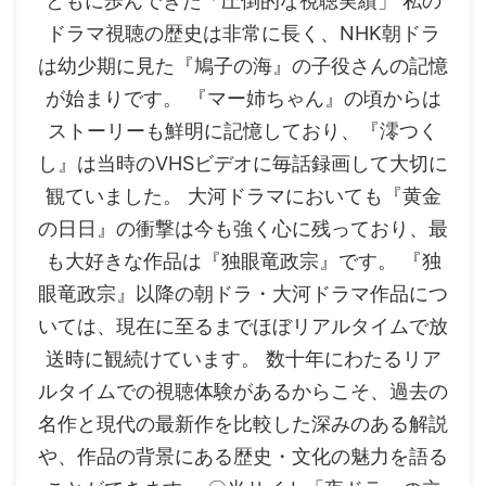
ともに歩んできた「圧倒的な視聴実績」 私の
ドラマ視聴の歴史は非常に長く、NHK朝ドラ
は幼少期に見た『鳩子の海』の子役さんの記憶
が始まりです。 『マー姉ちゃん』の頃からは
ストーリーも鮮明に記憶しており、『澪つく
し』は当時のVHSビデオに毎話録画して大切に
観ていました。 大河ドラマにおいても『黄金
の日日』の衝撃は今も強く心に残っており、最
も大好きな作品は『独眼竜政宗』です。 『独
眼竜政宗』以降の朝ドラ・大河ドラマ作品につ
いては、現在に至るまでほぼリアルタイムで放
送時に観続けています。 数十年にわたるリア
ルタイムでの視聴体験があるからこそ、過去の
名作と現代の最新作を比較した深みのある解説
や、作品の背景にある歴史・文化の魅力を語る