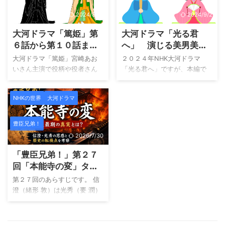
になるエピソード、から「虎
指した平等な社会や、時代の
に翼」を深堀です。 「虎に
激動に翻弄されながらも志を
2024/8/15
2024/9/2
翼」最終週のタイトル「虎に
貫く姿が感動を呼びます。林
大河ドラマ「篤姫」第
大河ドラマ「光る君
翼」の意味 虎に翼の意味につ
真理子さんの原作「西郷ど
いては、過去に紹介していま
ん」を全４７話で描きます。
６話から第１０話まで
へ」 演じる美男美女
す。 そこで、最終週にこの週
登場人物について詳しく知り
のエピソードを総まと
キャスト人です。古今
大河ドラマ「篤姫」宮崎あお
２０２４年NHK大河ドラマ
間タイトルを採用されたの
たい！ どんなキャストが出演
め 再放送中！
東西の「ひがむ君へ」
いさん主演で役柄や役者さん
「光る君へ」ですが、本編で
で、今まで放送された内容か
しているか知りたい！ どこで
の人気が高い作品です。 「ア
「源氏物語」が描かれ始まり
ら改めて「虎に翼」の意味を
見れるのか視聴方法を知りた
メリカでは好きな人と結婚が
ました。 第３３話では、道長
考えます。 猪爪寅子も恐れ
い！ という方は、ぜひ続きを
NHKの世界
大河ドラマ
出来る」とのジョン万次郎の
から藤式部へ褒美、「扇子」
た、母猪爪はるさんの遺伝子
読んでみてください。 「西郷
言葉に目を輝かせています
が贈られています。今回は、
を色濃く受け継いだ寅です。
どん」は、現在U-NEXTで配信
が、江戸時代末期の薩摩藩の
平安時代の人とそれを演じて
豊臣兄弟！
そこに装備されたのが
されており、「NHKまるごと
分家で生まれた「篤姫」。そ
いるキャストの方々の気にな
2026/7/30
「翼」、寅の場合は多 ...
見放 ...
んな思いとは離れたところで
ったところを紹介します。 動
「豊臣兄弟！」第２７
政略としての結婚が進みま
画配信サービス「大河ドラ
す。 篤姫の最初の名前は「於
マ」はU-nexが最適です。 過
回「本能寺の変」タイ
一（おかつ）」でしたが、結
去の放送も一気に鑑賞でき、
トルの意味と感想
第２７回のあらすじです。 信
婚準備の一つとして「篤姫」
現在の放送回に追いついて視
澄（緒形 敦）は光秀（要 潤）
名が与えられます。後に「天
聴が可能です。 NHKオンデマ
に信長（小栗 旬）への積年の
璋院」です。 こんな方におす
ンド（９９０ポイント使用）
思いを打ち明ける。光秀は驚
すめ 「大河ドラマ」の名作を
がU-NEXTから毎月付与される
がくしつつも、表沙汰にしな