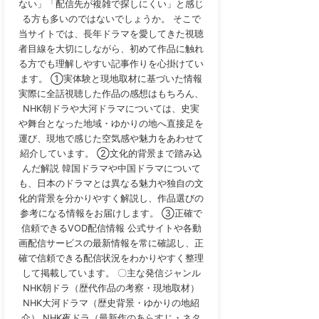
ない」「配信先が複雑で探しにくい」と感じ
る方も多いのではないでしょうか。 そこで
当サイトでは、長年ドラマを愛してきた視聴
者目線を大切にしながら、初めて作品に触れ
る方でも理解しやすい記事作りを心掛けてい
ます。 ①実体験と現地取材に基づいた情報
実際に全話視聴した作品の感想はもちろん、
NHK朝ドラや大河ドラマについては、史実
や舞台となった地域・ゆかりの地へ直接足を
運び、現地で感じた空気感や魅力をあわせて
紹介しています。 ②文化的背景まで踏み込
んだ解説 韓国ドラマや中国ドラマについて
も、日本のドラマとは異なる魅力や独自の文
化的背景を分かりやすく解説し、作品選びの
参考になる情報をお届けします。 ③正確で
信頼できるVOD配信情報 公式サイトや各動
画配信サービスの最新情報を常に確認し、正
確で信頼できる配信状況をわかりやすく整理
して掲載しています。 〇主な発信ジャンル
NHK朝ドラ（歴代作品の考察・現地取材）
NHK大河ドラマ（歴史背景・ゆかりの地紹
介） NHK夜ドラ（最新作のあらすじ・ネタ