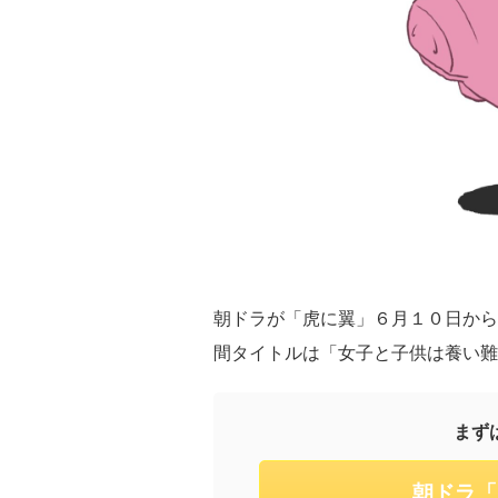
朝ドラが「虎に翼」６月１０日から
間タイトルは「女子と子供は養い難
まず
朝ドラ「