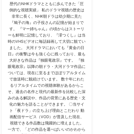
歴代のNHKドラマとともに歩んできた「圧
倒的な視聴実績」 私のドラマ視聴の歴史は
非常に長く、NHK朝ドラは幼少期に見た
『鳩子の海』の子役さんの記憶が始まりで
す。 『マー姉ちゃん』の頃からはストーリ
ーも鮮明に記憶しており、『澪つくし』は当
時のVHSビデオに毎話録画して大切に観てい
ました。 大河ドラマにおいても『黄金の日
日』の衝撃は今も強く心に残っており、最も
大好きな作品は『独眼竜政宗』です。 『独
眼竜政宗』以降の朝ドラ・大河ドラマ作品に
ついては、現在に至るまでほぼリアルタイム
で放送時に観続けています。 数十年にわた
るリアルタイムでの視聴体験があるからこ
そ、過去の名作と現代の最新作を比較した深
みのある解説や、作品の背景にある歴史・文
化の魅力を語ることができます。 〇当サイ
ト「夜ドラ」の立ち上げ理由とこだわり 動
画配信サービス（VOD）が普及した現在、
視聴できる作品数は飛躍的に増えました。
一方で、「どの作品を選べばいいのかわから