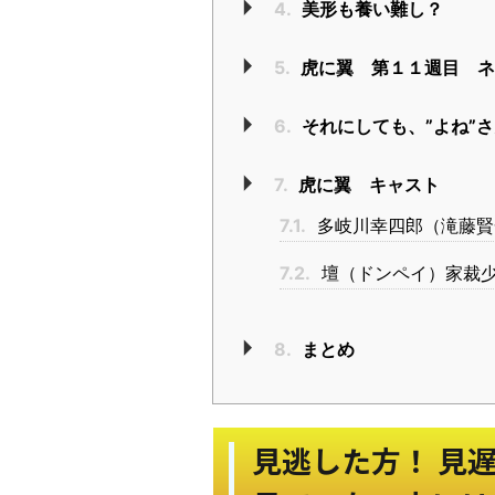
4.
美形も養い難し？
5.
虎に翼 第１１週目 ネ
6.
それにしても、”よね”
7.
虎に翼 キャスト
7.1.
多岐川幸四郎（滝藤賢
7.2.
壇（ドンペイ）家裁少
8.
まとめ
見逃した方！ 見