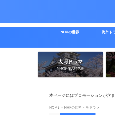
NHKの世界
海外ド
大河ドラマ
NHK制作の時代劇
本ページにはプロモーションが含ま
HOME
>
NHKの世界
>
朝ドラ
>