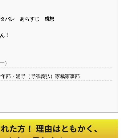
タバレ あらすじ 感想
さん！
一）
年部・浦野（野添義弘）家裁家事部
遅れた方！ 理由はともかく、