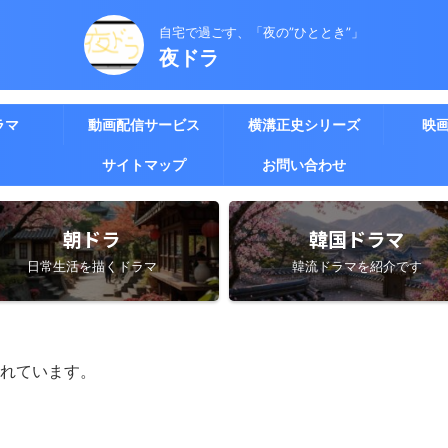
自宅で過ごす、「夜の”ひととき”」
夜ドラ
ラマ
動画配信サービス
横溝正史シリーズ
映
サイトマップ
お問い合わせ
朝ドラ
韓国ドラマ
日常生活を描くドラマ
韓流ドラマを紹介です
れています。