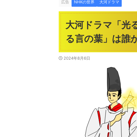
広告
NHKの世界
大河ドラマ
大河ドラマ「光
る言の葉」は誰
2024年8月6日