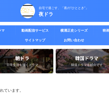
自宅で過ごす、「夜の”ひととき”」
夜ドラ
ラマ
動画配信サービス
横溝正史シリーズ
映
サイトマップ
お問い合わせ
朝ドラ
韓国ドラマ
日常生活を描くドラマ
韓流ドラマを紹介です
れています。