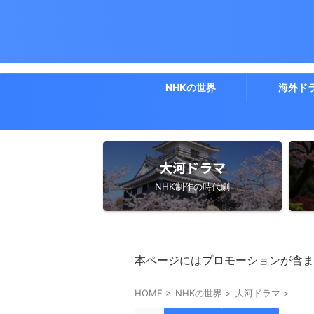
NHKの世界
海外ド
大河ドラマ
NHK制作の時代劇
本ページにはプロモーションが含ま
HOME
>
NHKの世界
>
大河ドラマ
>