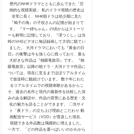
歴代のNHKドラマとともに歩んできた「圧
倒的な視聴実績」 私のドラマ視聴の歴史は
非常に長く、NHK朝ドラは幼少期に見た
『鳩子の海』の子役さんの記憶が始まりで
す。 『マー姉ちゃん』の頃からはストーリ
ーも鮮明に記憶しており、『澪つくし』は当
時のVHSビデオに毎話録画して大切に観てい
ました。 大河ドラマにおいても『黄金の日
日』の衝撃は今も強く心に残っており、最も
大好きな作品は『独眼竜政宗』です。 『独
眼竜政宗』以降の朝ドラ・大河ドラマ作品に
ついては、現在に至るまでほぼリアルタイム
で放送時に観続けています。 数十年にわた
るリアルタイムでの視聴体験があるからこ
そ、過去の名作と現代の最新作を比較した深
みのある解説や、作品の背景にある歴史・文
化の魅力を語ることができます。 〇当サイ
ト「夜ドラ」の立ち上げ理由とこだわり 動
画配信サービス（VOD）が普及した現在、
視聴できる作品数は飛躍的に増えました。
一方で、「どの作品を選べばいいのかわから