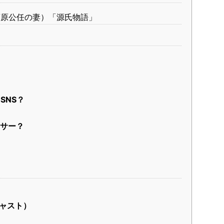
藤原公任の妻）「源氏物語」
SNS？
サー？
？
ャスト）