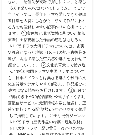
ない」「配信先が複雑で探しにくい」と感じ
る方も多いのではないでしょうか。 そこで
当サイトでは、長年ドラマを愛してきた視聴
者目線を大切にしながら、初めて作品に触れ
る方でも理解しやすい記事作りを心掛けてい
ます。 ①実体験と現地取材に基づいた情報
実際に全話視聴した作品の感想はもちろん、
NHK朝ドラや大河ドラマについては、史実
や舞台となった地域・ゆかりの地へ直接足を
運び、現地で感じた空気感や魅力をあわせて
紹介しています。 ②文化的背景まで踏み込
んだ解説 韓国ドラマや中国ドラマについて
も、日本のドラマとは異なる魅力や独自の文
化的背景を分かりやすく解説し、作品選びの
参考になる情報をお届けします。 ③正確で
信頼できるVOD配信情報 公式サイトや各動
画配信サービスの最新情報を常に確認し、正
確で信頼できる配信状況をわかりやすく整理
して掲載しています。 〇主な発信ジャンル
NHK朝ドラ（歴代作品の考察・現地取材）
NHK大河ドラマ（歴史背景・ゆかりの地紹
介） NHK夜ドラ（最新作のあらすじ・ネタ