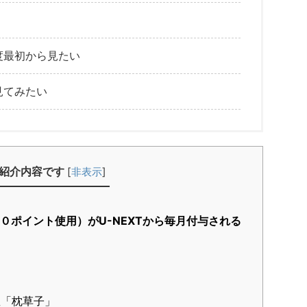
度最初から見たい
見てみたい
紹介内容です
[
非表示
]
０ポイント使用）がU-NEXTから毎月付与される
！
？
「枕草子」