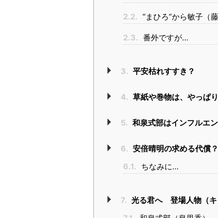
2.2.
”まひろ”から敏子（
2.3.
番外ですが…
3.
平安枯れすすき？
4.
草紙や巻物は、やっぱり
5.
和泉式部はインフルエン
6.
安倍晴明の求める代償
6.1.
ちなみに…
7.
光る君へ 登場人物（キ