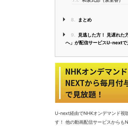
7.1.
和泉式部（泉里香）
8.
まとめ
9.
見逃した方！ 見遅れた
へ」が配信サービスU-next
NHKオンデマン
NEXTから毎月
で見放題！
U-next経由でNHKオンデマン
す！ 他の動画配信サービスからも