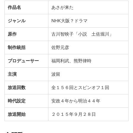
作品名
あさが来た
ジャンル
NHK大阪？ドラマ
原作
古川智映子「小説 土佐堀川」
制作統括
佐野元彦
プロデューサー
福岡利武、熊野律時
主演
波留
放送回数
全１５６回とスピンオフ１回
時代設定
安政４年から明治４４年
放送開始
２０１５年９月２８日