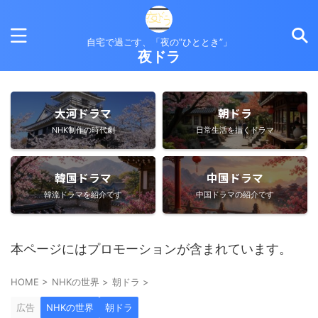
自宅で過ごす、「夜の”ひととき”」
夜ドラ
大河ドラマ
朝ドラ
NHK制作の時代劇
日常生活を描くドラマ
韓国ドラマ
中国ドラマ
韓流ドラマを紹介です
中国ドラマの紹介です
本ページにはプロモーションが含まれています。
HOME
>
NHKの世界
>
朝ドラ
>
広告
NHKの世界
朝ドラ