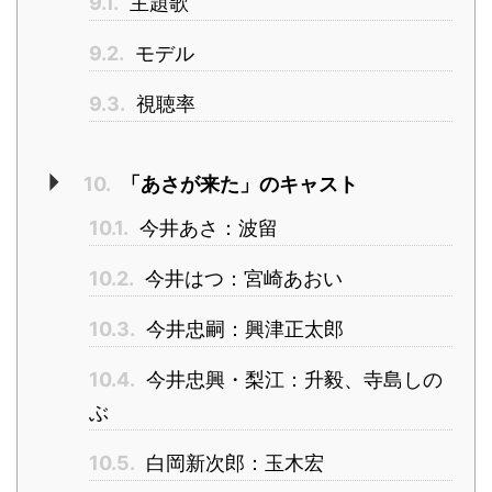
9.1.
主題歌
9.2.
モデル
9.3.
視聴率
10.
「あさが来た」のキャスト
10.1.
今井あさ：波留
10.2.
今井はつ：宮崎あおい
10.3.
今井忠嗣：興津正太郎
10.4.
今井忠興・梨江：升毅、寺島しの
ぶ
10.5.
白岡新次郎：玉木宏