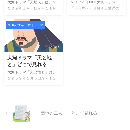
る言の葉」は誰から誰
大河ドラマ「天地人」は、２
２０２４年NHK大河ドラマ
る。兄弟の命がけの撤退戦が
放送で視聴も可能ですが、朝
に繋がった？
００９年１月４日から１１月
「光る君へ」８月４日放送の
始まる！ その頃、京で長政
ドラ「虎に翼」に興味を持っ
２２日まで放送された第４８
第３０話です。 現在はパリオ
の謀反を知った義昭（尾上右
た方には、過去の朝ドラも視
作品目の大河ドラマです。こ
リンピック開催中です！ その
近）は、ある決意を固めてい
聴可能なので、「朝ドラ」は
NHKの世界
大河ドラマ
のドラマの前作が「篤姫」で
オリンピック放送からプチっ
た。 （NHK公式HP） どこで
U-nextに決まりです！ なお再
あり、視聴率も高くスタート
と切り替わり大河ドラマが始
見れるのか視聴方法を知りた
放送についてはNHKの朝ドラ
です。一方、上杉家の家老で
まりました！ そんなに急に切
い！ NHKドラマ「豊臣兄弟」
は、「NHK ...
ある直江兼続を主人公として
り替わると私の方が切り替え
2025/1/16
の第１４回「 ...
描いているため、史実とは異
に追いつきません！ という事
大河ドラマ「天と地
なることが指摘されることも
で、話を切り替えて、今回タ
ありましたが、大河ドラマで
イトルは「つながる言の葉」
と」どこで見れる
す。気になるのは、１１月で
です。 この回の気になったと
大河ドラマ「天と地と」は、
放送終了した大河ドラマであ
ころを紹介します。 既に放送
１９６９年１月５日から１２
るところです。 大河ドラマ
が始まり、半年を過ぎていま
月２８日まで放送された第７
「天地人」は、戦国時代を舞
す。 動画配信サービス「大河
作品目の大河ドラマです。こ
台に、直江兼続の生涯を描い
ドラマ」はU-nexが最適です。
ちらの作品も全５２話の中の
た感動的な物語です。友情や
過去の放送も一気に鑑賞で
第５０話「川中島の章～その
愛、忠義といった普遍的なテ
き、現在の放送回に追いつい
四」です。残存テープがこれ
ーマを軸に、戦国時代の人間
て視聴が可能です。 こ ...
「団地の二人」 どこで見れる
のみのようです。 大河ドラマ
模様を描き出して ...
『天と地と』は、戦国時代を
生き抜いた名将・上杉謙信の