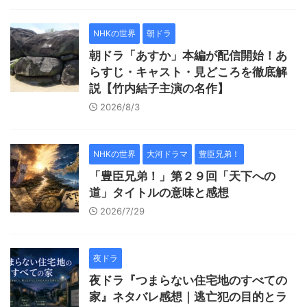
NHKの世界
朝ドラ
朝ドラ「あすか」本編が配信開始！あ
らすじ・キャスト・見どころを徹底解
説【竹内結子主演の名作】
2026/8/3
NHKの世界
大河ドラマ
豊臣兄弟！
「豊臣兄弟！」第２９回「天下への
道」タイトルの意味と感想
2026/7/29
夜ドラ
夜ドラ『つまらない住宅地のすべての
家』ネタバレ感想｜逃亡犯の目的とラ