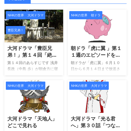
NHKの世界
大河ドラマ
NHKの世界
朝ドラ
豊臣兄弟！
2026/7/31
2024/7/8
大河ドラマ「豊臣兄
朝ドラ「虎に翼 」第１
弟！」第１４回「絶体
１週のエピソードを総
絶命」タイトルの意味
まとめ 動画配信を見
第１４回のあらすじです 浅井
朝ドラが「虎に翼」６月１０
と感想
る方法
長政（中島 歩）が朝倉方に寝
日から６月１４日まで放送さ
返ったと知った信長（小栗
れた１１週目の紹介です。 週
旬）は激高。しかし藤吉郎
間タイトルは「女子と子供は
NHKの世界
大河ドラマ
NHKの世界
大河ドラマ
（池松壮亮）の機転で冷静さ
養い難し？」です。 見逃した
を取り戻し、退却を決意す
方！ 見遅れた方！ 理由はとも
る。藤吉郎はわずかな手勢
かく、見ていない方にはこち
で、信長が京に戻るまで朝倉
らで見れます！ こちらの作品
2025/1/9
2024/8/5
軍を食い止める「しんがり」
は、令和６年４月１日放送開
大河ドラマ「天地人」
大河ドラマ「光る君
を担うことになり、小一郎
始の朝ドラです。 「朝ドラ」
（仲野太賀）は、その中でも
はU-nextで視聴が可能です。
どこで見れる
へ」第３０話「つなが
最も危険な役目を引き受け
放送週であれば、土曜日の再