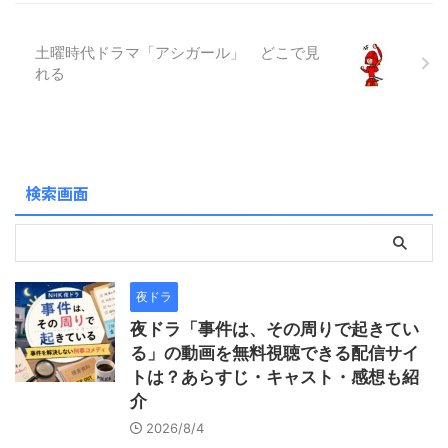
激動の生涯を描いた壮大な歴
史ドラマです。本作は１９６
土曜時代ドラマ「アシガール」 どこで見
９年に放送された大河ドラマ
れる
第７作で、大河史上初のカラ
ー作品としても注目を集めま
した。特に第５０話「川中島
の章～その四」は、上杉謙信
と武田信玄の宿命的な対決を
描いたクライマックスとし
検索画面
て、多くの視聴者 ...
夜ドラ
夜ドラ「事件は、その周りで起きてい
る」の動画を無料視聴できる配信サイ
トは？あらすじ・キャスト・感想も紹
介
2026/8/4