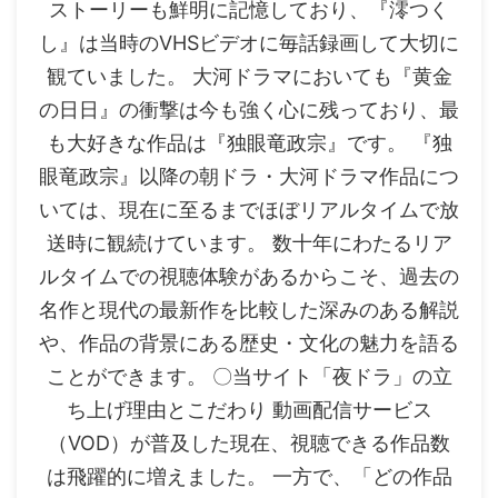
ストーリーも鮮明に記憶しており、『澪つく
し』は当時のVHSビデオに毎話録画して大切に
観ていました。 大河ドラマにおいても『黄金
の日日』の衝撃は今も強く心に残っており、最
も大好きな作品は『独眼竜政宗』です。 『独
眼竜政宗』以降の朝ドラ・大河ドラマ作品につ
いては、現在に至るまでほぼリアルタイムで放
送時に観続けています。 数十年にわたるリア
ルタイムでの視聴体験があるからこそ、過去の
名作と現代の最新作を比較した深みのある解説
や、作品の背景にある歴史・文化の魅力を語る
ことができます。 〇当サイト「夜ドラ」の立
ち上げ理由とこだわり 動画配信サービス
（VOD）が普及した現在、視聴できる作品数
は飛躍的に増えました。 一方で、「どの作品