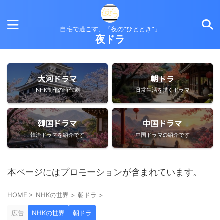
自宅で過ごす、「夜の”ひととき”」
夜ドラ
大河ドラマ
朝ドラ
NHK制作の時代劇
日常生活を描くドラマ
韓国ドラマ
中国ドラマ
韓流ドラマを紹介です
中国ドラマの紹介です
本ページにはプロモーションが含まれています。
HOME
>
NHKの世界
>
朝ドラ
>
広告
NHKの世界
朝ドラ