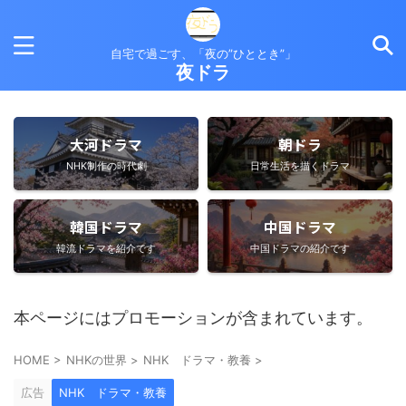
自宅で過ごす、「夜の”ひととき”」
夜ドラ
大河ドラマ
朝ドラ
NHK制作の時代劇
日常生活を描くドラマ
韓国ドラマ
中国ドラマ
韓流ドラマを紹介です
中国ドラマの紹介です
本ページにはプロモーションが含まれています。
HOME
>
NHKの世界
>
NHK ドラマ・教養
>
広告
NHK ドラマ・教養