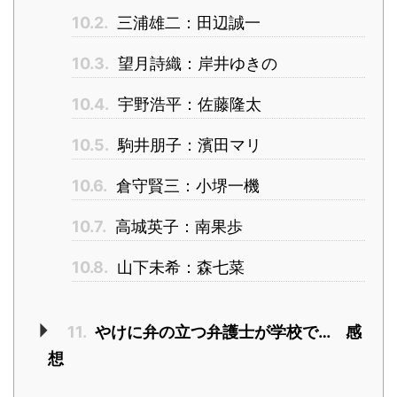
10.2.
三浦雄二：田辺誠一
10.3.
望月詩織：岸井ゆきの
10.4.
宇野浩平：佐藤隆太
10.5.
駒井朋子：濱田マリ
10.6.
倉守賢三：小堺一機
10.7.
高城英子：南果歩
10.8.
山下未希：森七菜
11.
やけに弁の立つ弁護士が学校で… 感
想