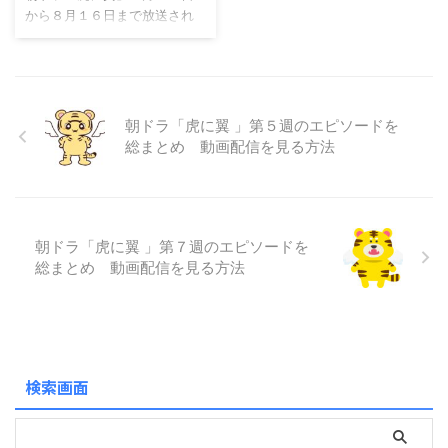
た？ あくまでも推測ですが、
台に展開されます。幼少期の
たい方へ
から８月１６日まで放送され
藤原道長の娘として生まれ育
舞は引っ込み思案で病弱な女
た２０週目の紹介です。 週間
った彰子にとって、男性像は
の子でしたが、五島列島で祖
タイトルは「稼ぎ男に繰り
そのまま父道長であったので
母・祥子と過ごすうちに心身
女？」です。 第２０週目の気
はないでしょうか。中宮彰子
ともに強くなり、夢を持つこ
になるエピソード、から「虎
が生まれ育った時期は、道長
との大切さを学びます。やが
に翼」を深堀です。 見逃した
朝ドラ「虎に翼 」第５週のエピソードを
にとっても権力闘争の時期と
て舞は、広い空を飛ぶことに
方！ 見遅れた方！ 理由はとも
総まとめ 動画配信を見る方法
...
憧れを抱き ...
かく、見ていない方にはこち
らで見れます！ こちらの作品
は、令和６年４月１日放送開
始の朝ドラです。 「朝ドラ」
朝ドラ「虎に翼 」第７週のエピソードを
はU-nextで視聴が可能です。
総まとめ 動画配信を見る方法
放送週であれば、土曜日の再
放送で視聴も可能ですが、朝
ドラ「虎に翼」に興味を持っ
た方には、過去の朝ドラも視
聴可能なので、「朝ドラ」は
U-nextに決まりで ...
検索画面