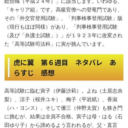
総合職（平成２４年）」に該当します。いわゆる、
「キャリア組」です。高級官僚への登竜門であり、
その「外交官登用試験」、「判事検事登用試験」版
（現行もほぼ同様）があり、「判事検事登用試験
（及び「弁護士試験」）」が１９２３年に改変され
た「高等試験司法科」に寅が挑んでいます。
虎に翼 第６週目 ネタバレ あ
らすじ 感想
高等試験に臨む寅子（伊藤沙莉）。よね（土居志央
梨）、涼子（桜井ユキ）、梅子（平岩紙）、香淑
（ハ・ヨンス）、そして優三（仲野太賀）も狭き門
に挑むが、結果は全員不合格。寅子は母・はる（石
田ゆり子）から諦めるよう言われるが、父・直言