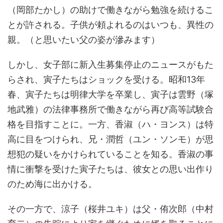
（岡部たかし）の助けで働きながら勉強を続けるこ
とが許される。子供が頼よれるのはいつも、異性の
親。（と思いたい父の姿が滲みます）
しかし、女子部に新入生募集停止のニュースがもた
らされ、寅子たちはショックを受ける。昭和13年
春、寅子たちは明律大学を卒業し、寅子は雲野（塚
地武雅）の法律事務所で働きながら再び高等試験合
格を目指すことに。一方、香淑（ハ・ヨンス）は特
高に目をつけられ、兄・潤哲（ユン・ソンモ）が思
想犯の疑いをかけられていることを知る。香淑の事
情に衝撃を受けた寅子たちは、彼女との思い出作り
のため海に出かける。
その一方で、涼子（桜井ユキ）は父・侑次郎（中村