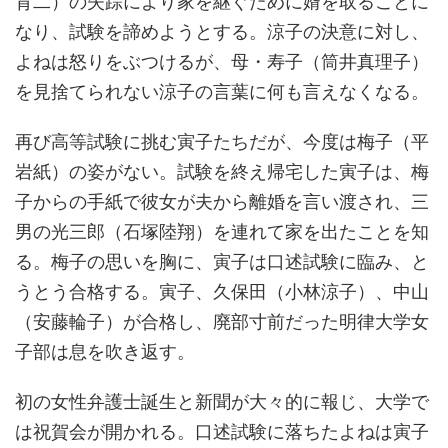
育二）の失踪により家を継ぐために婿を取ることに
なり、試験を諦めようとする。涼子の決意に対し、
よねは怒りをぶつけるが、母・寿子（筒井真理子）
を見捨てられない涼子の言葉に何も言えなくなる。
再び高等試験に挑む寅子たちだが、今度は梅子（平
岩紙）の姿がない。試験を終え帰宅した寅子は、梅
子からの手紙で彼女が夫から離婚を言い渡され、三
男の光三郎（石塚陸翔）を連れて家を出たことを知
る。梅子の思いを胸に、寅子は口述試験に臨み、と
うとう合格する。寅子、久保田（小林涼子）、中山
（安藤輪子）が合格し、廃部寸前だった明律大学女
子部は息を吹き返す。
初の女性弁護士誕生と新聞が大々的に報じ、大学で
は祝賀会が開かれる。口述試験に落ちたよねは寅子