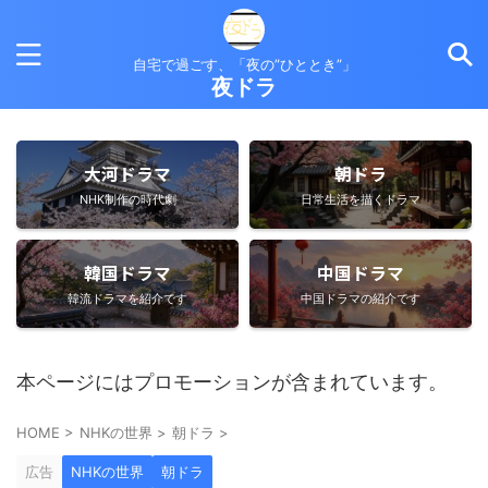
自宅で過ごす、「夜の”ひととき”」
夜ドラ
大河ドラマ
朝ドラ
NHK制作の時代劇
日常生活を描くドラマ
韓国ドラマ
中国ドラマ
韓流ドラマを紹介です
中国ドラマの紹介です
本ページにはプロモーションが含まれています。
HOME
>
NHKの世界
>
朝ドラ
>
広告
NHKの世界
朝ドラ