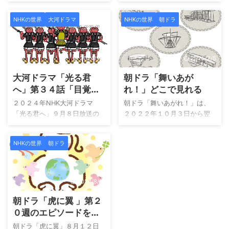
歌も！
城。 第２回では、物語の舞台
す。 今回は、発表された主題
が尾張中村から織田家の中心
歌と過去の作品の主題歌で
NHKの世界
大河ドラマ
NHKの世界
朝ドラ
地へと広がっていきます。そ
す。過去の作品の各ドラマの
の重要な舞台となるのが、現
雰囲気と主題歌は記憶の中で
在の愛知県にある清洲城で
は完全にリンクしています。
す。 この城は、織田信長が本
今回もそうであることを祈り
2024/9/6
2025/2/5
拠とした城として知られ、後
ながら、放送を楽しみにして
大河ドラマ「光る君
朝ドラ「舞いあが
に豊臣秀吉と豊臣秀長兄弟の
います。 おむすび 主題歌 B’z
人生に大きく関わる場所とな
の情報が発信されています。
へ」第３４話「目覚
れ！」どこで見れる
っていきます。 尾張の小さな
NHK朝ドラのタイトル「おむ
め」 中宮彰子が、伊
２０２４年NHK大河ドラマ
朝ドラ「舞いあがれ！」は、
村から始まった兄弟の人生
すび」の主題歌にB’zが採用さ
周が、何に目覚めまし
「光る君へ」９月８日放送の
２０２２年１０月３日から翌
が、やがて戦国の大舞台へと
れました。純日本的な「おむ
た？
第３４話です。 今回タイトル
３月３１日まで放送された第
つながっていく――その第一
すび」と純ロック音楽B’zの組
は「目覚め」です。 この回の
１０７作品目の朝ドラです。
歩となる場所が清州城なので
み合わせです。 「おむすび」
NHKの世界
朝ドラ
気になったところを紹介しま
「舞いあがれ！」は、ヒロイ
す。 清洲城とはどんな城か 清
の具がB’zだとすれば、食べ合
す。 動画配信サービス「大河
ン・岩倉舞が空を飛ぶ夢を抱
洲城は、尾張国の中心に築か
わせが心配なところですが、
ドラマ」はU-nexが最適です。
きながら、さまざまな困難を
れた城であり、戦国時代には
「おむすび」の公 ...
過去の放送も一気に鑑賞で
乗り越え成長していく物語で
2024/8/13
織田信長が ...
き、現在の放送回に追いつい
す。物語は1990年代から現代
朝ドラ「虎に翼 」第２
て視聴が可能です。 誰が、何
にかけての時代を背景に、大
に目覚めたのか？ 中宮彰子
阪の町工場が立ち並ぶ東大阪
０週のエピソードを総
が、父道長の悪夢から目覚め
と、自然豊かな五島列島を舞
まとめ 動画配信で見
朝ドラ「虎に翼」８月１２日