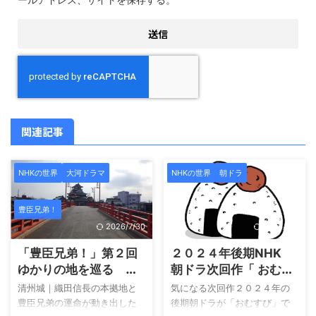
関連記事
NHKの世界
大河ドラマ
NHKの世界
朝ドラ
豊臣兄弟！
2026/7/30
2024/9/9
「豊臣兄弟！」第２回
２０２４年後期NHK
ゆかりの地を巡る 清
朝ドラ次回作「 おむす
州城
び」主題歌はＢ’zでし
清州城｜織田信長の本拠地と
気になる次回作２０２４年の
た！ 朝ドラ歴代主題
豊臣兄弟の運命が動き出した
後期朝ドラが「おむすび」で