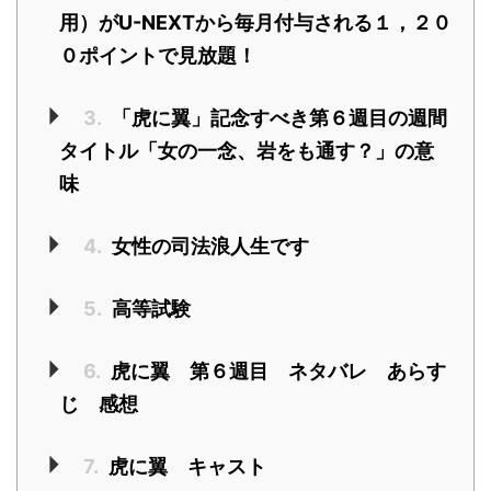
用）がU-NEXTから毎月付与される１，２０
０ポイントで見放題！
3.
「虎に翼」記念すべき第６週目の週間
タイトル「女の一念、岩をも通す？」の意
味
4.
女性の司法浪人生です
5.
高等試験
6.
虎に翼 第６週目 ネタバレ あらす
じ 感想
7.
虎に翼 キャスト