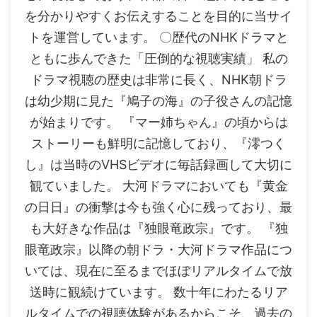
を分かりやすくお伝えすることを目的に当サイ
トを運営しています。 〇歴代のNHKドラマと
ともに歩んできた「圧倒的な視聴実績」 私の
ドラマ視聴の歴史は非常に長く、NHK朝ドラ
は幼少期に見た『鳩子の海』の子役さんの記憶
が始まりです。 『マー姉ちゃん』の頃からは
ストーリーも鮮明に記憶しており、『澪つく
し』は当時のVHSビデオに毎話録画して大切に
観ていました。 大河ドラマにおいても『黄金
の日日』の衝撃は今も強く心に残っており、最
も大好きな作品は『独眼竜政宗』です。 『独
眼竜政宗』以降の朝ドラ・大河ドラマ作品につ
いては、現在に至るまでほぼリアルタイムで放
送時に観続けています。 数十年にわたるリア
ルタイムでの視聴体験があるからこそ、過去の