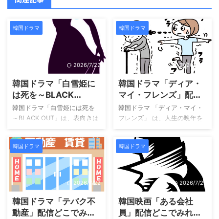
韓国ドラマ
韓国ドラマ
2026/7/22
2026/7/22
韓国ドラマ「白雪姫に
韓国ドラマ「ディア・
は死を～BLACK
マイ・フレンズ」配信
OUT」配信どこでみれ
どこでみれる？
韓国ドラマ「白雪姫には死を
韓国ドラマ 「ディア・マイ・
る？
～BLACK OUT」は、表向きは
フレンズ」 は、人生の晩年を
平和に見える村で起きた不可
迎えたシニア世代の友情と家
解な少女失踪事件を軸に、人
族の絆を描くヒューマンドラ
韓国ドラマ
韓国ドラマ
間の心の闇と真実を追求する
マです。 多くのドラマでは若
サスペンスです。主人公は優
い世代の恋愛や成長が中心に
等生として未来を期待されな
なりますが、本作では人生を
がらも、突如として殺人犯の
長く生きてきた人々の感情や
2026/7/22
2026/7/22
疑いをかけられ服役すること
生き方に焦点が当てられてい
韓国ドラマ「テバク不
韓国映画「ある会社
になった青年ジョンウ。彼が
ます。そのため、年齢を重ね
失われた記憶と事件の真相に
た登場人物たちが抱える後
動産」配信どこでみれ
員」配信どこでみれ