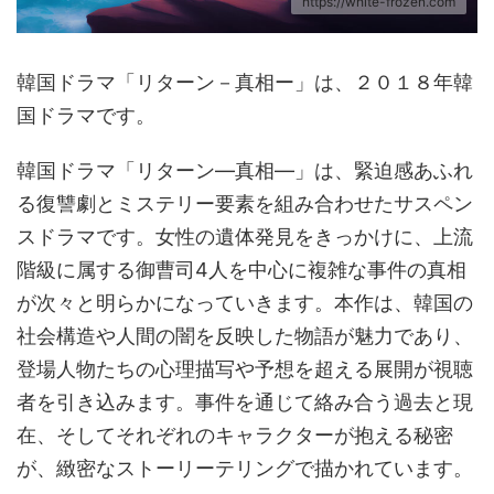
https://white-frozen.com
韓国ドラマ「リターン－真相ー」は、２０１８年韓
国ドラマです。
韓国ドラマ「リターン―真相―」は、緊迫感あふれ
る復讐劇とミステリー要素を組み合わせたサスペン
スドラマです。女性の遺体発見をきっかけに、上流
階級に属する御曹司4人を中心に複雑な事件の真相
が次々と明らかになっていきます。本作は、韓国の
社会構造や人間の闇を反映した物語が魅力であり、
登場人物たちの心理描写や予想を超える展開が視聴
者を引き込みます。事件を通じて絡み合う過去と現
在、そしてそれぞれのキャラクターが抱える秘密
が、緻密なストーリーテリングで描かれています。