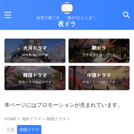
自宅で過ごす、「夜の”ひととき”」
夜ドラ
大河ドラマ
朝ドラ
NHK制作の時代劇
日常生活を描くドラマ
韓国ドラマ
中国ドラマ
韓流ドラマを紹介です
中国ドラマの紹介です
本ページにはプロモーションが含まれています。
HOME
>
海外ドラマ
>
韓国ドラマ
>
広告
韓国ドラマ