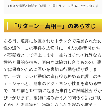
※好きな場所と時間で「韓流・中国ドラマ」を見ることができます
「リターン－真相ー」のあらすじ
ある日、道路に放置されたトランクで発見された女
性の遺体。この事件を皮切りに、4人の御曹司たち
が容疑者として浮上します。彼らはそれぞれ異なる
性格と目的を持ち、表向きは協力し合うものの、裏
では保身のために互いを裏切る行動を繰り返しま
す。一方、テレビ番組の進行役も務める弁護士のチ
ェ・ジャヘと、刑事のドク・ヨンが捜査を進める中
で、10年前と19年前に起きた事件との関連性が浮か
び上がります。複雑に絡み合う人間関係や新たに明
らかになる事実が、物語にさらなる深みを与えま