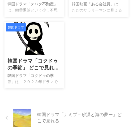
挑む姿を描きます。 この作品
悔、喜び、そして新しい挑戦
る？キャスト・あらす
る？キャスト・あらす
韓国ドラマ「テバク不動産」
韓国映画「ある会社員」は、
は、ドイツで人気を博した小
が丁寧に描かれているのが特
じ・感想まとめ
じ・感想まとめ
は、幽霊退治という少し不思
ただのサラリーマンに見える
説を原作にしており、韓国な
徴です。 物語の中心となるの
議なテーマを扱いながらも、
男が、実は冷酷な殺し屋だっ
らではの重厚な映像美と心理
は、３０代後半の独身女性ワ
コミカルで胸きゅんな展開が
た――という衝撃的な設定か
描写によってスリリングに再
ンと、その母親ナンヒ、そし
韓国ドラマ
詰まったラブコメディです。
ら始まるクライムアクション
構築されています。主人公ジ
てナンヒの友人たちです。彼
除霊師として活躍する不動産
です。主演は「ただ君だけ」
ョンウを演じるのは「サムシ
女たちは長い人生の中で多く
会社の社長と、詐欺師であり
でも話題となったソ・ジソ
クおじさん」で注目を集めた
の経験を重ねながらも、今な
ながら特別な能力を秘めた青
ブ。本作ではアクションだけ
2026/7/22
ピョン ...
お友情を育 ...
年がタッグを組み、悪霊を成
でなく、心の揺らぎや葛藤を
韓国ドラマ「コクドゥ
仏させていくというストーリ
繊細に演じ、見る方の心をつ
ーは、ホラーとロマンス、そ
かみます。 華やかなビル街の
の季節」 どこで見れ
してヒューマンドラマの要素
一角にある「商社」。しかし
る
韓国ドラマ「コクドゥの季
を絶妙にブレンドしていま
その実態は、冷徹な殺人を請
節」は、２０２３年ドラマで
す。 主演を務めるのは、数々
け負う闇の組織。そんな会社
す。U-NEXTで 独占見放題視
のラブコメで活躍してきたチ
の中でも最も優秀な男が主人
聴できます。 「コクドゥの季
ャン・ナラ。今回はクールで
公のヒョンドです。彼の無感
節」は、前世で悲劇的な運命
強気な除霊師を演じ、これま
情で規律正しい生き方に、突
をたどった男女が時を超えて
でとはひと味違う彼女の魅力
如として変化をもたらしたの
巡り合うファンタジー・ラブ
韓国ドラマ「ナミブ－砂漠と海の夢ー」ど
が見られます。そして共演
は、少年時代に憧れた元アイ
ロマンスです。主演は「愛の
こで見れる
は、除隊後の復帰作 ...
ドルとの再会でし ...
不時着」のキム・ジョンヒョ
ンさんと、「私のIDはカンナム