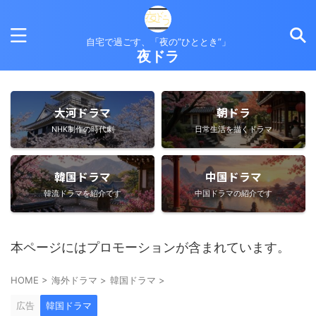
自宅で過ごす、「夜の”ひととき”」
夜ドラ
大河ドラマ
朝ドラ
NHK制作の時代劇
日常生活を描くドラマ
韓国ドラマ
中国ドラマ
韓流ドラマを紹介です
中国ドラマの紹介です
本ページにはプロモーションが含まれています。
HOME
>
海外ドラマ
>
韓国ドラマ
>
広告
韓国ドラマ