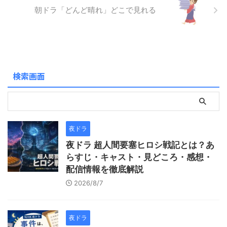
ン・ヒョジュ。 特にソ・ジソ
朝ドラ「どんど晴れ」どこで見れる
ブの抑えた感情表現と、ハ
ン・ヒョジュの透き通るよう
な演技が絶妙な化学反応を生
み、見る方の心に深く残りま
す。 現実の厳しさと人間の強
さを描きながら、温かくも切
検索画面
ない恋愛模 ...
夜ドラ
夜ドラ 超人間要塞ヒロシ戦記とは？あ
らすじ・キャスト・見どころ・感想・
配信情報を徹底解説
2026/8/7
夜ドラ