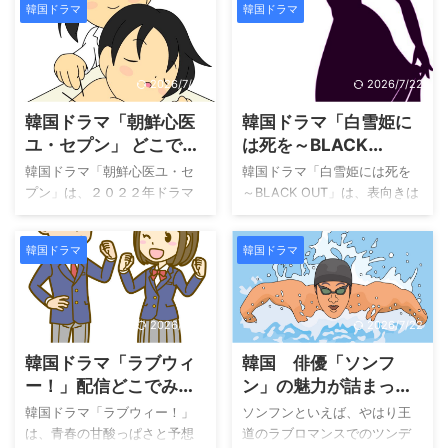
韓国ドラマ
韓国ドラマ
2026/7/22
2026/7/22
韓国ドラマ「朝鮮心医
韓国ドラマ「白雪姫に
ユ・セプン」 どこで見
は死を～BLACK
れる
OUT」配信どこでみれ
韓国ドラマ「朝鮮心医ユ・セ
韓国ドラマ「白雪姫には死を
る？
プン」は、２０２２年ドラマ
～BLACK OUT」は、表向きは
です。U-NEXTで独占先行配信
平和に見える村で起きた不可
視聴できます。 ユ・セヨプは
解な少女失踪事件を軸に、人
韓国ドラマ
韓国ドラマ
内医院の首席鍼医として、そ
間の心の闇と真実を追求する
の卓越した技術と端正な容姿
サスペンスです。主人公は優
で将来を嘱望されていまし
等生として未来を期待されな
た。しかし、ある事件をきっ
がらも、突如として殺人犯の
2026/7/22
2026/7/22
かけに王の死に関与したとさ
疑いをかけられ服役すること
韓国ドラマ「ラブウィ
韓国 俳優「ソンフ
れ、都を追われることになり
になった青年ジョンウ。彼が
ます。失意の中、彼は放浪の
失われた記憶と事件の真相に
ー！」配信どこでみれ
ン」の魅力が詰まった7
旅に出ますが、そこで出会っ
挑む姿を描きます。 この作品
る？
つの名作ドラマ！U-
韓国ドラマ「ラブウィー！」
ソンフンといえば、やはり王
た人々との交流を通じて、新
は、ドイツで人気を博した小
NEXTで一気見したく
は、青春の甘酸っぱさと予想
道のラブロマンスでのツンデ
たな道を模索していきます。
説を原作にしており、韓国な