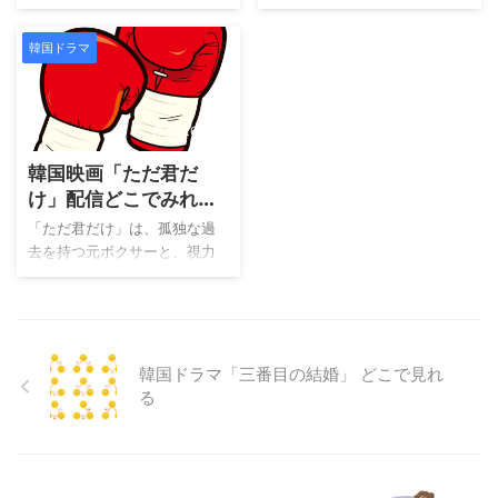
なる作品を厳選紹介
外の緊迫感が同居する学園ラ
レ演技。見た目のクールさと
どこで見れるのか視聴方法を
らではの重厚な映像美と心理
ブロマンスです。物語の始ま
は裏腹に、ふとした瞬間に見
知りたい！ 韓国ドラマ「朝鮮
描写によってスリリングに再
韓国ドラマ
りは、女子高生ダウンがソウ
せる優しさや微笑みに、心を
心医ユ・セプン」について知
構築されています。主人公ジ
ルへ引っ越してきた日。偶然
撃ち抜かれた方も多いはずで
りたい！ どんなキャストが出
ョンウを演じるのは「サムシ
同じエレベーターに乗り合わ
す。今回ご紹介する7作品は、
演しているか知りたい！ とい
クおじさん」で注目を集めた
せたスンヒュとの出会いが、
どれもそんなソンフンの魅力
2026/7/22
う ...
ピョン ...
彼女の運命を大きく変えてい
が余すところなく詰め込まれ
韓国映画「ただ君だ
きます。一目惚れというきら
た名作ばかり。「じれったい
めく感情から始まる恋は、時
ロマンス」や「高潔な君」で
け」配信どこでみれ
に見る方を胸キュンさせ、時
は、完璧すぎる男性像と、ち
る？キャスト・あらす
「ただ君だけ」は、孤独な過
に息をのむほどの衝撃へと変
ょっとした不器用さが絶妙な
じ・感想まとめ
去を持つ元ボクサーと、視力
わります。 スンヒュとの距離
バランスで描かれています。
を失った女性の出会いを描い
を縮めようとするダウンです
また「完璧な結婚のお手本」
た感動的なラブストーリーで
が、彼の周囲には秘密や複雑
や「私たちは今日から」で
す。 人生に希望を持てず心を
な人間関係が隠されていまし
は、複雑な関係性を丁寧に演
閉ざしていたチョルミンと、
た。仲間内の険悪な空気、同
じ、見応えあるストーリーと
目が見えないながらも前向き
韓国ドラマ「三番目の結婚」 どこで見れ
居するウンハという少女の存
共に成長していく姿が印象的
に生きるジョンファ。 偶然の
る
在、そして過去 ...
です。甘すぎず、 ...
出会いから始まったふたりの
関係は、次第にお互いを癒し
合う存在へと変わっていきま
す。 主演はソ・ジソブとハ