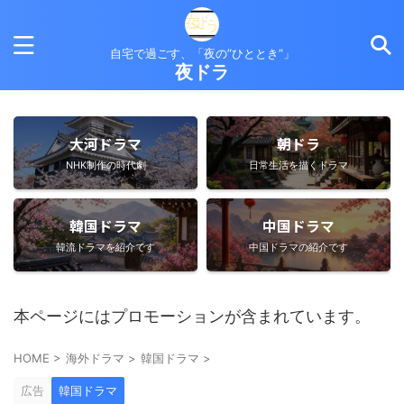
自宅で過ごす、「夜の”ひととき”」
夜ドラ
大河ドラマ
朝ドラ
NHK制作の時代劇
日常生活を描くドラマ
韓国ドラマ
中国ドラマ
韓流ドラマを紹介です
中国ドラマの紹介です
本ページにはプロモーションが含まれています。
HOME
>
海外ドラマ
>
韓国ドラマ
>
広告
韓国ドラマ