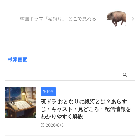
など、ファンなら一度は観て
おきたい１４作品をご紹介し
ます。 ハン・ヒョジュさんの
韓国ドラマ「猪狩り」 どこで見れる
作品がどこで見れるのか視聴
方法を知りたい！ ハン・ヒョ
ジュさんドラマについて知り
たい！ どんなドラマに出演し
ているか知りたい！ という方
は、ぜひ続きを読んでみてく
検索画面
ださい。 ...
夜ドラ
夜ドラ おとなりに銀河とは？あらす
じ・キャスト・見どころ・配信情報を
わかりやすく解説
2026/8/8