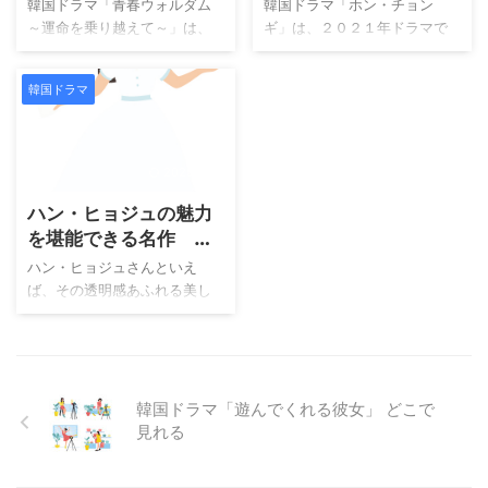
えて～」 どこで見れ
る
韓国ドラマ「青春ウォルダム
韓国ドラマ「ホン・チョン
ンサンが現れることから始ま
ターとの秘密の恋に終止符を
る
～運命を乗り越えて～」は、
ギ」は、２０２１年ドラマで
ります。ミステリアスな雰囲
打ったヒロインの前に、突然
２０２３年ドラマです。U-
す。U-NEXTで見放題視聴でき
気を漂わせる彼は、どこか心
届く理想の恋人ロボット。 あ
NEXTで見放題視聴できます。
ます。 韓国ドラマ「ホン・チ
に影を抱えているように見え
りえないはずの出会いが、孤
韓国ドラマ
「青春ウォルダム～運命を乗
ョンギ」は、朝鮮時代に実在
る存在です。最初は冷たく感
独な心を少しずつ変えていき
り越えて～」は、呪われた王
した天才女性画工をモチーフ
じたユジンも、ふとした瞬間
ます。 胸が締めつけられる切
世子と殺人のぬれぎぬを着せ
にしたファンタジーロマンス
に見せる優しさに心惹かれて
なさと、思わず微笑んでしま
られた天才少女が、無実の罪
時代劇です。原作は「太陽を
2026/7/22
いきます。 湖畔 ...
う甘さが同 ...
を晴らしながら運命に立ち向
抱く月」などを手掛けたチョ
ハン・ヒョジュの魅力
かう青春ロマンス時代劇で
ン・ウングォルのベストセラ
す。歴史の波に翻弄されなが
ーで、壮大なスケールと緻密
を堪能できる名作 ド
らも、真実の愛と友情を探し
なストーリーが魅力です。主
ラマと映画 ！
ハン・ヒョジュさんといえ
求める若者たちの成長物語が
演はアン・ヒョソプさんとキ
ば、その透明感あふれる美し
描かれています。幽霊に呪わ
ム・ユジョンさんで、切なく
さと繊細な演技力で多くの視
れていると噂される世子イ・
も運命的な恋を熱演していま
聴者を魅了してきた女優で
ファンと、家族を殺した犯人
す。 物語は、先王・英宗が自
す。U-NEXTでは、そんなハ
と疑われた少女ミン・ジェ
身の体に宿る魔王を封印する
ン・ヒョジュさんの出演作を
イ。ふたりはそれぞれの苦難
ところから始まります。しか
まとめて視聴できるのが嬉し
韓国ドラマ「遊んでくれる彼女」 どこで
を乗り越えるために協力し、
し、その封印の影響で画工の
いポイントです。今回は「君
見れる
謎に満ちた事件 ...
ホン・ウ ...
と僕の世界」「ビューティ
ー・インサイド」「トンイ」