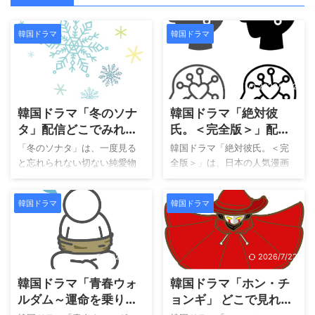
韓国ドラマ
韓国ドラマ
2026/7/22
2026/7/22
韓国ドラマ「冬のソナ
韓国ドラマ「絶対彼
タ」配信どこでみれ
氏。＜完全版＞」配信
る？
どこでみれる？
「冬のソナタ」は、一度見る
韓国ドラマ「絶対彼氏。＜完
と忘れられない切ない純愛物
全版＞」は、日本の人気漫画
語です。静かな雪景色ととも
を原案に映像化されたロマン
に描かれる主人公たちの心の
ティックラブコメディです。
韓国ドラマ
韓国ドラマ
揺れは、多くの見る方に深い
主演は王になった男で圧倒的
余韻を残します。この作品は
な存在感を見せた王になった
韓流ブームの原点とも呼ば
男で知られるヨ・ジングで
れ、放送から長い年月が経っ
す。 人を愛するために開発さ
2026/7/22
2026/7/22
た今でも色褪せない魅力を持
れたロボットと、恋に傷つい
韓国ドラマ「青春ウォ
韓国ドラマ「ホン・チ
ち続けています。 物語の始ま
た女性が出会うという設定
りは、高校で楽しい毎日を送
は、現実と非現実がやさしく
ルダム～運命を乗り越
ョンギ」 どこで見れ
るユジンの前に、転校生チュ
溶け合う物語です。 トップス