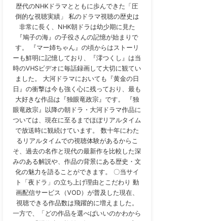
歴代のNHKドラマとともに歩んできた「圧
倒的な視聴実績」 私のドラマ視聴の歴史は
非常に長く、NHK朝ドラは幼少期に見た
『鳩子の海』の子役さんの記憶が始まりで
す。 『マー姉ちゃん』の頃からはストーリ
ーも鮮明に記憶しており、『澪つくし』は当
時のVHSビデオに毎話録画して大切に観てい
ました。 大河ドラマにおいても『黄金の日
日』の衝撃は今も強く心に残っており、最も
大好きな作品は『独眼竜政宗』です。 『独
眼竜政宗』以降の朝ドラ・大河ドラマ作品に
ついては、現在に至るまでほぼリアルタイム
で放送時に観続けています。 数十年にわた
るリアルタイムでの視聴体験があるからこ
そ、過去の名作と現代の最新作を比較した深
みのある解説や、作品の背景にある歴史・文
化の魅力を語ることができます。 〇当サイ
ト「夜ドラ」の立ち上げ理由とこだわり 動
画配信サービス（VOD）が普及した現在、
視聴できる作品数は飛躍的に増えました。
一方で、「どの作品を選べばいいのかわから