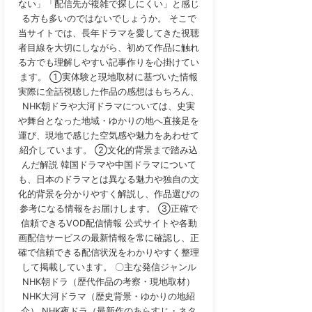
ない」「配信先が複雑で探しにくい」と感じ
る方も多いのではないでしょうか。 そこで
当サイトでは、長年ドラマを愛してきた視聴
者目線を大切にしながら、初めて作品に触れ
る方でも理解しやすい記事作りを心掛けてい
ます。 ①実体験と現地取材に基づいた情報
実際に全話視聴した作品の感想はもちろん、
NHK朝ドラや大河ドラマについては、史実
や舞台となった地域・ゆかりの地へ直接足を
運び、現地で感じた空気感や魅力をあわせて
紹介しています。 ②文化的背景まで踏み込
んだ解説 韓国ドラマや中国ドラマについて
も、日本のドラマとは異なる魅力や独自の文
化的背景を分かりやすく解説し、作品選びの
参考になる情報をお届けします。 ③正確で
信頼できるVOD配信情報 公式サイトや各動
画配信サービスの最新情報を常に確認し、正
確で信頼できる配信状況をわかりやすく整理
して掲載しています。 〇主な発信ジャンル
NHK朝ドラ（歴代作品の考察・現地取材）
NHK大河ドラマ（歴史背景・ゆかりの地紹
介） NHK夜ドラ（最新作のあらすじ・ネタ