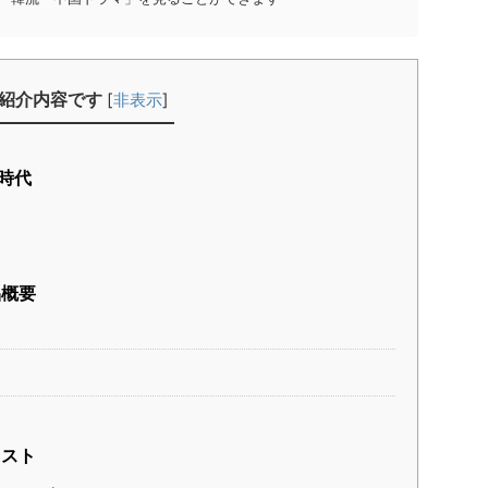
紹介内容です
[
非表示
]
時代
台
品概要
ャスト