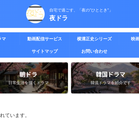
自宅で過ごす、「夜の”ひととき”」
夜ドラ
ラマ
動画配信サービス
横溝正史シリーズ
映
サイトマップ
お問い合わせ
朝ドラ
韓国ドラマ
日常生活を描くドラマ
韓流ドラマを紹介です
れています。