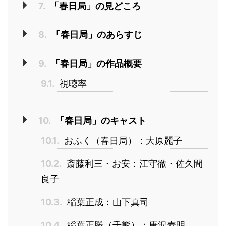
7.
「春日局」の見どころ
8.
「春日局」のあらすじ
9.
「春日局」の作品概要
9.1.
視聴率
10.
「春日局」のキャスト
10.1.
おふく（春日局）：大原麗子
10.2.
斎藤利三・お安：江守徹・佐久間
良子
10.3.
稲葉正成：山下真司
10.4.
稲葉正勝（千熊）：唐沢寿明