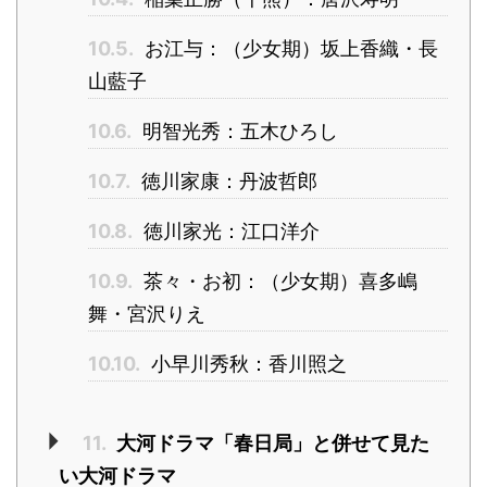
10.5.
お江与：（少女期）坂上香織・長
山藍子
10.6.
明智光秀：五木ひろし
10.7.
徳川家康：丹波哲郎
10.8.
徳川家光：江口洋介
10.9.
茶々・お初：（少女期）喜多嶋
舞・宮沢りえ
10.10.
小早川秀秋：香川照之
11.
大河ドラマ「春日局」と併せて見た
い大河ドラマ