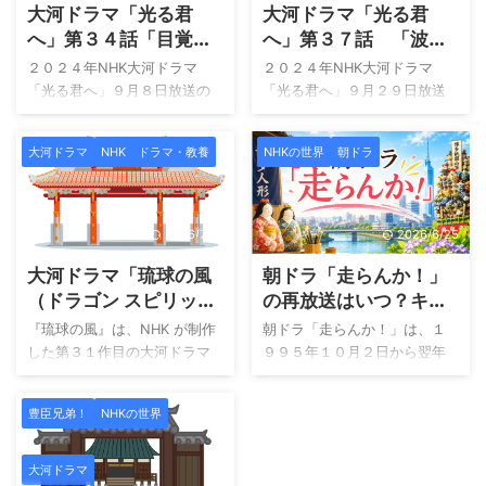
大河ドラマ「光る君
大河ドラマ「光る君
へ」第３４話「目覚
へ」第３７話 「波
め」 中宮彰子が、伊
紋」とは、同心円状に
２０２４年NHK大河ドラマ
２０２４年NHK大河ドラマ
周が、何に目覚めまし
拡がるもの…
「光る君へ」９月８日放送の
「光る君へ」９月２９日放送
た？
第３４話です。 今回タイトル
の第３７話です。 今回タイト
は「目覚め」です。 この回の
ルは「波紋」です。 この回の
大河ドラマ
NHK ドラマ・教養
NHKの世界
朝ドラ
気になったところを紹介しま
気になったところを紹介しま
す。 動画配信サービス「大河
す。 動画配信サービス「大河
ドラマ」はU-nexが最適です。
ドラマ」はU-nexが最適です。
過去の放送も一気に鑑賞で
過去の放送も一気に鑑賞で
2026/7/16
2026/6/25
き、現在の放送回に追いつい
き、現在の放送回に追いつい
大河ドラマ「琉球の風
朝ドラ「走らんか！」
て視聴が可能です。 誰が、何
て視聴が可能です。 NHKオン
に目覚めたのか？ 中宮彰子
デマンド（９９０ポイント使
（ドラゴン スピリッ
の再放送はいつ？キャ
が、父道長の悪夢から目覚め
用）がU-NEXTから毎月付与さ
ト）」配信どこでみれ
スト あらすじ U－
『琉球の風』は、NHK が制作
朝ドラ「走らんか！」は、１
た？ あくまでも推測ですが、
れる１，２００ポイントで見
る？
NEXT配信情報まとめ
した第３１作目の大河ドラマ
９９５年１０月２日から翌年
藤原道長の娘として生まれ育
放題！ U-next経由でNHKオン
で、１９９３年（平成５年）
３月３日まで放送された第５
った彰子にとって、男性像は
デマンド視聴すれば毎月の990
に放送されました。本作は、
３作品目の朝ドラです。 どこ
そのまま父道長であったので
円は、ポイントから引き落と
豊臣兄弟！
NHKの世界
大河ドラマが１年間放送され
で見れるのか視聴方法を知り
はないでしょうか。中宮彰子
せます！ 他の動画配信サービ
るなかで、異例の“半年放
たい！ 朝ドラ「走らんか！」
が生まれ育った時期は、道長
スからもNHKオンデマンドの
送”（１月から６月まで）の作
について知りたい！ どんなキ
大河ドラマ
にとっても権力闘争の時期と
視 ...