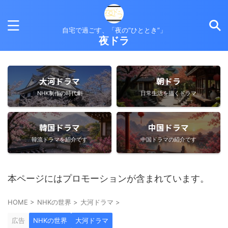
自宅で過ごす、「夜の”ひととき”」
夜ドラ
大河ドラマ
朝ドラ
NHK制作の時代劇
日常生活を描くドラマ
韓国ドラマ
中国ドラマ
韓流ドラマを紹介です
中国ドラマの紹介です
本ページにはプロモーションが含まれています。
HOME
>
NHKの世界
>
大河ドラマ
>
広告
NHKの世界
大河ドラマ