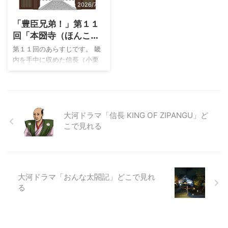
品でした。（この他は、「炎
ャストが出演しているか知り
2026/7/31
...
立つ」、「花の乱」の３作）
たい！ という方は、ぜひ続き
「豊臣兄弟！」第１１
その舞台は沖縄――かつて独
を読んでみてください。 「走
立王国として栄えていた琉球
らんか！」は、現在U-NEXTで
回「本圀寺（ほんこく
王国。貿易で栄え、中国
配信されており、「NHKまる
じ）の変」タイトルの
第１１回のあらすじです。 畿
（明）や東南アジア、日本の
ごと見放題パック」で視聴で
意味と感想
内を手中に収めた信長（小栗
間で微妙なバランスを取りな
きます。 あわせて読みたい関
旬）は、小一郎（仲野太賀）
がら生き延びてきたこの王国
連記事 この作品以外の歴代作
と藤吉郎（池松壮亮）に新た
は、１７世紀初頭、周辺の変
品や配信情報、おすすめラン
な命令を下す。大和を治める
化とともに大きな運命の分か
キングも掲載しています。 気
武将・松永久秀（竹中直人）
れ道を迎えます。 このドラマ
になるドラマや視聴方法を探
を介し、堺の商人・今井宗久
大河ドラマ「信長 KING OF ZIPANGU」ど
は、そんな“激動の時代”を背景
している方は、ぜひ ...
（和田正人）らに、矢銭二万
こで見れる
に、理想 ...
貫を納めさせろというのだ。
だが堺の商人はくせ者ぞろい
で、兄弟は苦戦を強いられ
る。そんな中、将軍となった
大河ドラマ「おんな太閤記」どこで見れ
義昭（尾上右近）を引きずり
る
下ろしたい三好三人衆が、信
長不在の機会を狙い、義昭の
いる京の本圀寺を襲撃する。
（NHK公式HP） どこで見れる