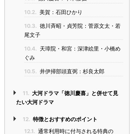
10.2.
美賀：石田ひかり
10.3.
徳川斉昭・貞芳院：菅原文太・若
尾文子
10.4.
天璋院・和宮：深津絵里・小橋め
ぐみ
10.5.
井伊掃部頭直弼：杉良太郎
11.
大河ドラマ「徳川慶喜」と併せて見
たい大河ドラマ
12.
特徴とおすすめのポイント
12.1.
通常利用時に付与される特典の