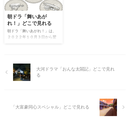
NEXTで無料配信されており、
「大河ドラマ」の舞台を見た
にもくじけず洋裁の道を突き
演じます。 主人公蔦重（蔦屋
2025/2/5
見放 ...
...
進む。２０歳で自分の店を開
重三郎の略称）は、NHK公式
朝ドラ「舞いあが
き、結婚するが夫は戦死。さ
HPを参考にすると「親なし、
まざまな苦難を乗り越え、日
金なし、画才なし」との事で
れ！」どこで見れる
本のファッションデザイナー
す。 大概の場合、目指す方向
朝ドラ「舞いあがれ！」は、
の草分けとなったパワフルな
の資質が中途半端にある事が
２０２２年１０月３日から翌
女性の一代記を描いた作品で
不幸の始まりに感じますの
３月３１日まで放送された第
す。主演は、令和６年前期朝
で、全くない事が主人公に幸
１０７作品目の朝ドラです。
ドラ「虎に翼」のナレーショ
いに影響したと思います。 縁
「舞いあがれ！」は、ヒロイ
ンを担当された尾野真千子さ
故、資金力、才能が無い状態
ン・岩倉舞が空を飛ぶ夢を抱
んです。朝ドラの番組宣伝用
で始められる事業では無いこ
きながら、さまざまな困難を
大河ドラマ「おんな太閤記」どこで見れ
の写真は笑顔の方が多いので
とを示しているかと思いま
乗り越え成長していく物語で
る
すが、この ...
す。 ...
す。物語は1990年代から現代
にかけての時代を背景に、大
阪の町工場が立ち並ぶ東大阪
と、自然豊かな五島列島を舞
台に展開されます。幼少期の
「大富豪同心スペシャル」どこで見れる
舞は引っ込み思案で病弱な女
の子でしたが、五島列島で祖
母・祥子と過ごすうちに心身
ともに強くなり、夢を持つこ