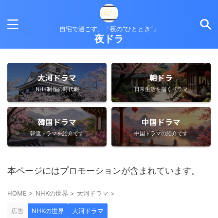
自宅で過ごす、「夜の”ひととき”」
夜ドラ
大河ドラマ
朝ドラ
NHK制作の時代劇
日常生活を描くドラマ
韓国ドラマ
中国ドラマ
韓流ドラマを紹介です
中国ドラマの紹介です
本ページにはプロモーションが含まれています。
HOME
>
NHKの世界
>
大河ドラマ
>
広告
NHKの世界
大河ドラマ