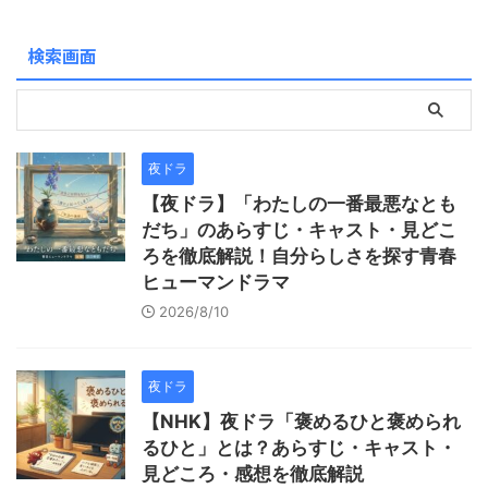
との大切さを学びます。やが
て舞は、広い空を飛ぶことに
検索画面
憧れを抱き ...
夜ドラ
【夜ドラ】「わたしの一番最悪なとも
だち」のあらすじ・キャスト・見どこ
ろを徹底解説！自分らしさを探す青春
ヒューマンドラマ
2026/8/10
夜ドラ
【NHK】夜ドラ「褒めるひと褒められ
るひと」とは？あらすじ・キャスト・
見どころ・感想を徹底解説