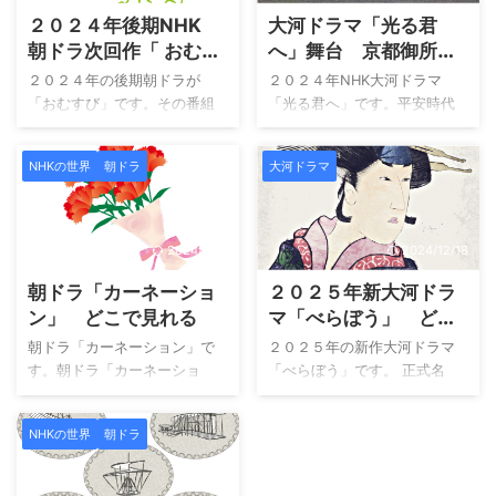
２０２４年後期NHK
大河ドラマ「光る君
朝ドラ次回作「 おむす
へ」舞台 京都御所
び」の紹介番組「もう
① 現在の京都御所で
２０２４年の後期朝ドラが
２０２４年NHK大河ドラマ
すぐ！おむすび」どこ
す。昔は二条城近くで
「おむすび」です。その番組
「光る君へ」です。平安時代
で見れる
す。
を紹介する番組です。 雑な説
が舞台です。今も残る舞台を
明になりますが、「百聞は一
紹介です。 今回は、たびたび
NHKの世界
朝ドラ
大河ドラマ
見に如かず」です。次回作を
ドラマで登場している「京都
予習するために視聴するの
御所」の紹介です。しかし、
は、内容を理解するのに便利
現在の京都御所と平安時代の
です。 今回は、次回朝ドラ
御所とは場所が異なります。
2024/10/3
2024/12/18
「おむすび」を紹介している
詳細については、後ほどで
朝ドラ「カーネーショ
２０２５年新大河ドラ
番組「もうすぐ！おむすび」
す。参考の地図として下記に
を紹介です。 朝ドラ「おむす
添付していますが、今回紹介
ン」 どこで見れる
マ「べらぼう」 どこ
び」について一足早く知りた
するのは、現在の京都御所だ
で見れる 最終回予
朝ドラ「カーネーション」で
２０２５年の新作大河ドラマ
い！ どんなキャストが出演し
けです。平安時代の御所の位
想！
す。朝ドラ「カーネーショ
「べらぼう」です。 正式名
ているか知りたい！ どこで見
置が分かるように経路を示し
ン」はU-NEXTにて配信されて
「べらぼう～蔦重栄華乃夢噺
れるのか視聴方法を知りた
ています。まさかとは思いま
おり、視聴できます。 大阪・
～」になります。 浮世絵の黄
い！ という方は、ぜひ続きを
すが、下記の経路を夏の京都
NHKの世界
朝ドラ
岸和田の呉服店に生まれたヒ
金時代を築いた一人、主人公
読んでみてください。 「もう
で歩けば、ほぼ熱中症になり
ロインが、洋服にあこがれ、
の蔦屋重三郎（つたや じゅう
すぐ！おむすび」は、現在U-
ます！ こんな方におすすめ
ミシンと出会い、父の猛反対
ざぶろう）を横浜流星さんが