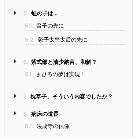
5.
蛙の子は…
5.1.
賢子の先に
5.2.
彰子太皇太后の先に
6.
紫式部と清少納言、和解？
6.1.
まひろの夢は実現！
7.
枕草子、そういう内容でしたか？
8.
病床の道長
8.1.
法成寺の仏像