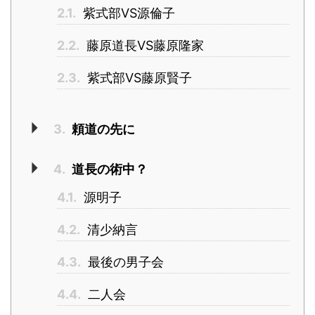
2.1.
紫式部VS源倫子
2.2.
藤原道長VS藤原隆家
2.3.
紫式部VS藤原賢子
3.
頼道の先に
4.
道長の術中？
4.1.
源明子
4.2.
清少納言
4.3.
最後の男子会
4.4.
二人会