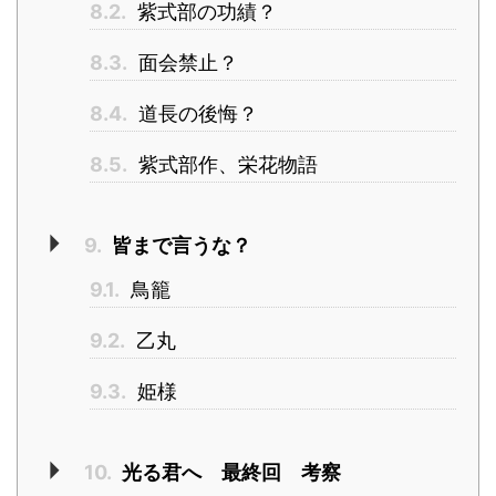
8.2.
紫式部の功績？
8.3.
面会禁止？
8.4.
道長の後悔？
8.5.
紫式部作、栄花物語
9.
皆まで言うな？
9.1.
鳥籠
9.2.
乙丸
9.3.
姫様
10.
光る君へ 最終回 考察