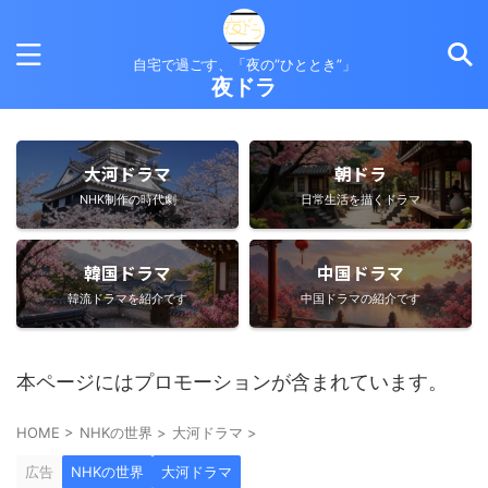
自宅で過ごす、「夜の”ひととき”」
夜ドラ
大河ドラマ
朝ドラ
NHK制作の時代劇
日常生活を描くドラマ
韓国ドラマ
中国ドラマ
韓流ドラマを紹介です
中国ドラマの紹介です
本ページにはプロモーションが含まれています。
HOME
>
NHKの世界
>
大河ドラマ
>
広告
NHKの世界
大河ドラマ