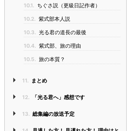
10.1.
ちぐさ説（更級日記作者）
10.2.
紫式部本人説
10.3.
光る君の道長の最後
10.4.
紫式部、旅の理由
10.5.
旅の本質？
11.
まとめ
12.
「光る君へ」感想です
13.
総集編の放送予定
14.
見逃した方！ 見遅れた方！ 理由はと