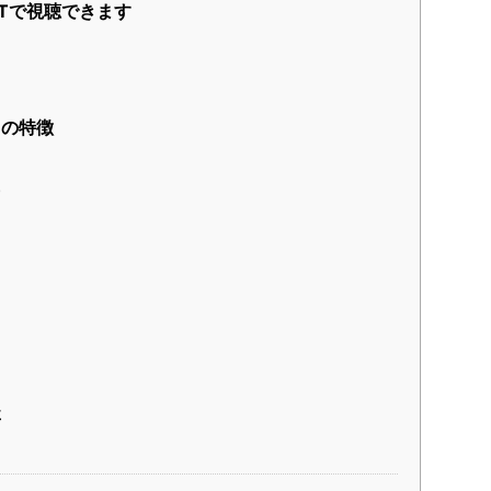
XTで視聴できます
」の特徴
代
じ
要