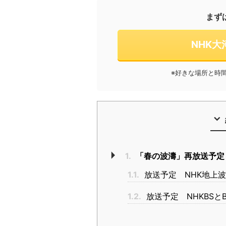
まず
NHK
※好きな場所と時
1.
「春の波濤」再放送予定
1.1.
放送予定 NHK地上波
1.2.
放送予定 NHKBSと