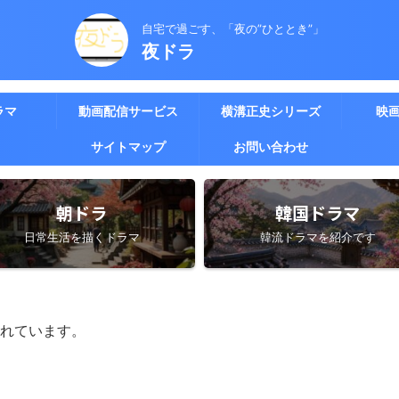
自宅で過ごす、「夜の”ひととき”」
夜ドラ
ラマ
動画配信サービス
横溝正史シリーズ
映
サイトマップ
お問い合わせ
朝ドラ
韓国ドラマ
日常生活を描くドラマ
韓流ドラマを紹介です
れています。