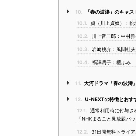
10.
「春の波濤」のキャス
10.1.
貞（川上貞奴）：松
10.2.
川上音二郎：中村雅
10.3.
岩崎桃介：風間杜夫
10.4.
福澤房子：檀ふみ
11.
大河ドラマ「春の波濤
12.
U-NEXTの特徴とお
12.1.
通常利用時に付与さ
「NHKまるごと見放題パ
12.2.
31日間無料トライ