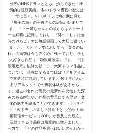
歴代のNHKドラマとともに歩んできた「圧
倒的な視聴実績」 私のドラマ視聴の歴史は
非常に長く、NHK朝ドラは幼少期に見た
『鳩子の海』の子役さんの記憶が始まりで
す。 『マー姉ちゃん』の頃からはストーリ
ーも鮮明に記憶しており、『澪つくし』は当
時のVHSビデオに毎話録画して大切に観てい
ました。 大河ドラマにおいても『黄金の日
日』の衝撃は今も強く心に残っており、最も
大好きな作品は『独眼竜政宗』です。 『独
眼竜政宗』以降の朝ドラ・大河ドラマ作品に
ついては、現在に至るまでほぼリアルタイム
で放送時に観続けています。 数十年にわた
るリアルタイムでの視聴体験があるからこ
そ、過去の名作と現代の最新作を比較した深
みのある解説や、作品の背景にある歴史・文
化の魅力を語ることができます。 〇当サイ
ト「夜ドラ」の立ち上げ理由とこだわり 動
画配信サービス（VOD）が普及した現在、
視聴できる作品数は飛躍的に増えました。
一方で、「どの作品を選べばいいのかわから