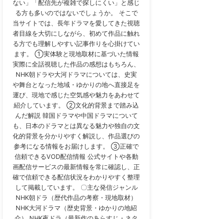
ない」「配信先が複雑で探しにくい」と感じ
る方も多いのではないでしょうか。 そこで
当サイトでは、長年ドラマを愛してきた視聴
者目線を大切にしながら、初めて作品に触れ
る方でも理解しやすい記事作りを心掛けてい
ます。 ①実体験と現地取材に基づいた情報
実際に全話視聴した作品の感想はもちろん、
NHK朝ドラや大河ドラマについては、史実
や舞台となった地域・ゆかりの地へ直接足を
運び、現地で感じた空気感や魅力をあわせて
紹介しています。 ②文化的背景まで踏み込
んだ解説 韓国ドラマや中国ドラマについて
も、日本のドラマとは異なる魅力や独自の文
化的背景を分かりやすく解説し、作品選びの
参考になる情報をお届けします。 ③正確で
信頼できるVOD配信情報 公式サイトや各動
画配信サービスの最新情報を常に確認し、正
確で信頼できる配信状況をわかりやすく整理
して掲載しています。 〇主な発信ジャンル
NHK朝ドラ（歴代作品の考察・現地取材）
NHK大河ドラマ（歴史背景・ゆかりの地紹
介） NHK夜ドラ（最新作のあらすじ・ネタ