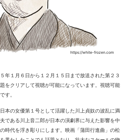
https://white-frozen.com
５年１月６日から１２月１５日まで放送された第２３
題をクリアして視聴が可能になっています。視聴可能
です。
日本の女優第１号として活躍した川上貞奴の波乱に満
夫である川上音二郎が日本の演劇界に与えた影響を中
の時代を浮き彫りにします。映画「蒲田行進曲」の松
を果たしたことでも話題となり、壮大なスケールの物