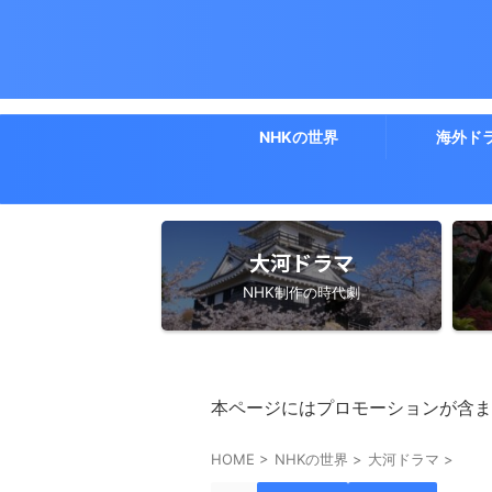
NHKの世界
海外ド
大河ドラマ
NHK制作の時代劇
本ページにはプロモーションが含ま
HOME
>
NHKの世界
>
大河ドラマ
>