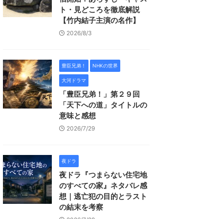
ト・見どころを徹底解説
【竹内結子主演の名作】
2026/8/3
豊臣兄弟！
NHKの世界
大河ドラマ
「豊臣兄弟！」第２９回
「天下への道」タイトルの
意味と感想
2026/7/29
夜ドラ
夜ドラ『つまらない住宅地
のすべての家』ネタバレ感
想｜逃亡犯の目的とラスト
の結末を考察