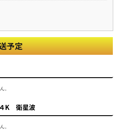
送予定
ん。
P４K 衛星波
ん。