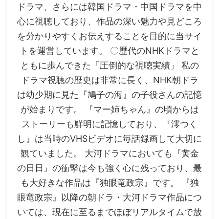
ドラマ、さらには韓国ドラマ・中国ドラマを中
心に視聴しており、作品の深い魅力や見どころ
を分かりやすくお伝えすることを目的に当サイ
トを運営しています。 〇歴代のNHKドラマと
ともに歩んできた「圧倒的な視聴実績」 私の
ドラマ視聴の歴史は非常に長く、NHK朝ドラ
は幼少期に見た『鳩子の海』の子役さんの記憶
が始まりです。 『マー姉ちゃん』の頃からは
ストーリーも鮮明に記憶しており、『澪つく
し』は当時のVHSビデオに毎話録画して大切に
観ていました。 大河ドラマにおいても『黄金
の日日』の衝撃は今も強く心に残っており、最
も大好きな作品は『独眼竜政宗』です。 『独
眼竜政宗』以降の朝ドラ・大河ドラマ作品につ
いては、現在に至るまでほぼリアルタイムで放