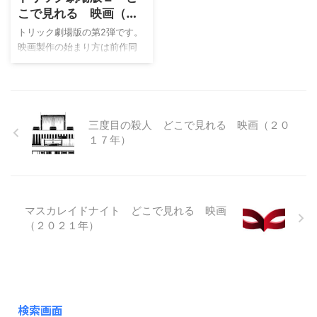
様に、史実を織り交ぜて始ま
異色（業界ではそうでないか
こで見れる 映画（２
ります。マジックは「脱出」
もしれんせんが…）の方で、主
００６年）
トリック劇場版の第2弾です。
です。なので、作品の主題は
にフジテレビ系の脚本を多く
映画製作の始まり方は前作同
「脱出」です。 映画の脚本 こ
携わってこられた方になりま
様に、史実を織り交ぜて始ま
の作品も「蒔田光治」さんで
す。 この作品の監督は、鈴木
ります。主演の仲間由紀恵さ
す。これ以上は…。ないです！
雅之監督です。この監督の
んがマジシャンであることか
映画キャスト 主要キャスト
元、前作同様の堤真一、綾瀬
ら、マジック関連ですが、嘘
は、こちらを参考にしてくだ
はるか、中井貴一さんの三人
のような本当の話から始ま
三度目の殺人 どこで見れる 映画（２０
さい⇒トリック劇場版 どこで
そろい踏みです。 映画キャス
り、物語は本当のような嘘で
１７年）
見 ...
ト 織田 ...
終わるのが定番でしょうか？
今では、貫禄溢れる仲間由紀
恵さんの貫禄なしバージョン
を是非ご覧ください。作品冒
マスカレイドナイト どこで見れる 映画
頭の「美女瞬間移動」の下り
（２０２１年）
は、今では依頼できないでし
ょう！ 映画の脚本 この作品も
「蒔田光治」さんです。 映画
キャスト 主要キャストは、こ
ちらを参考にしてください⇒ト
リック劇場版 どこで見れ
検索画面
る ...