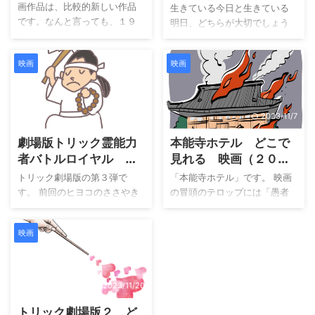
（２０１９年）
画作品は、比較的新しい作品
生きている今日と生きている
です。なんと言っても、１９
明日、どちらが大切でしょう
８１年です。 そのため、こち
か？ 普通に両方を選べるのが
らの作品は、今までのキャス
１番です。 でも、病気は娘と
映画
映画
ト。制作人と大きく異なって
母親で異なる1択しか与えてく
います。映画公開時のキャッ
れません。 不治の病「発光
チコピーが「鵺がなく夜は恐
病」、病により体が光りま
ろしい…」は、流行語大賞が無
す。 人には誰にでも光る要素
2023/11/30
2023/11/7
い時代だったものの子供心を
を持っているそうです。 「初
がっちりキャッチしていまし
劇場版トリック霊能力
本能寺ホテル どこで
心を忘れるべからず」の気持
た。恐らくですが、当時の子
ちで視聴できれば、楽しめま
者バトルロイヤル ど
見れる 映画（２０１
供はこの作品は見ていないこ
す。 良い作品を与えられて
こで見れる 映画（２
７年）
トリック劇場版の第３弾で
「本能寺ホテル」です。 映画
とと思いますが…。 映画の原
も、受け取る側にもそれなり
０１０年）
す。 前回のヒヨコのささやき
の冒頭のテロップには「愚者
作 映画も新しいのですが、原
の気持ちの整理が必要です。
は、どうしたのでしょうか？
は経験から学び 賢者は歴史
作小説も新しいです。横溝正
初見の気持ちで見てみましょ
私の疑問は、置いていかれ、
から学ぶ」とあります。私の
史の長編推理小説として１９
う！ それにしても、劇中劇の
映画
しれーっと第3弾です。前作か
場合では「賢者は経験から学
７９年から１９８０年に連載
「ロミジュリ」は作りこみ過
ら４年が経過しているので、
び 愚者は経験も忘れる」に
されたものとなります。 と言
ぎです！ 映画の原作 佐野徹夜
この映画の制作人であれば、
なります。 映画の脚本・監督
うわけ ...
さんの同名タイトル小説の映
忘れている可能性が高いよう
この作品は「相沢友子」さん
2023/11/20
...
な気もします。 そして今回も
の脚本になります。この方
トリック劇場版２ ど
映画製作の始まり方は前作同
は、女優兼歌手の経験がある