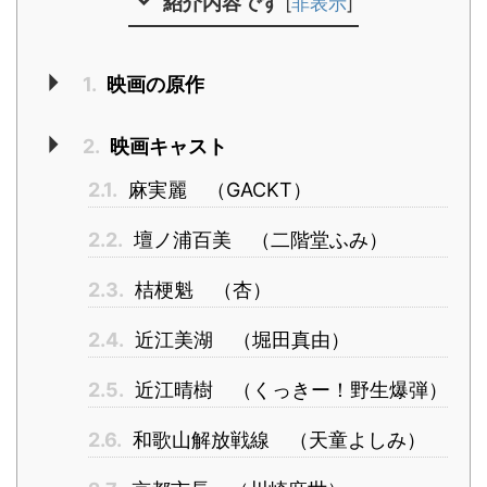
紹介内容です
[
非表示
]
1.
映画の原作
2.
映画キャスト
2.1.
麻実麗 （GACKT）
2.2.
壇ノ浦百美 （二階堂ふみ）
2.3.
桔梗魁 （杏）
2.4.
近江美湖 （堀田真由）
2.5.
近江晴樹 （くっきー！野生爆弾）
2.6.
和歌山解放戦線 （天童よしみ）