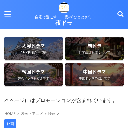
自宅で過ごす、「夜の”ひととき”」
夜ドラ
大河ドラマ
朝ドラ
NHK制作の時代劇
日常生活を描くドラマ
韓国ドラマ
中国ドラマ
韓流ドラマを紹介です
中国ドラマの紹介です
本ページにはプロモーションが含まれています。
HOME
>
映画・アニメ
>
映画
>
映画