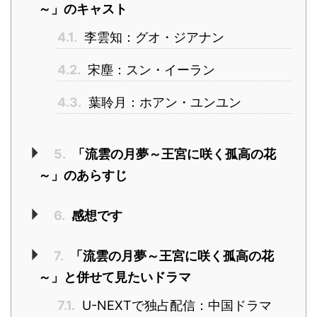
～」のキャスト
4.1.
李雲知：グオ・ジアナン
4.2.
宋塵：スン・イーラン
4.3.
葉聆月：ホアン・ユンユン
5.
「流雲の月夢～王宮に咲く孤高の花
～」のあらすじ
6.
感想です
7.
「流雲の月夢～王宮に咲く孤高の花
～」と併せて見たいドラマ
7.1.
U-NEXTで独占配信：中国ドラマ