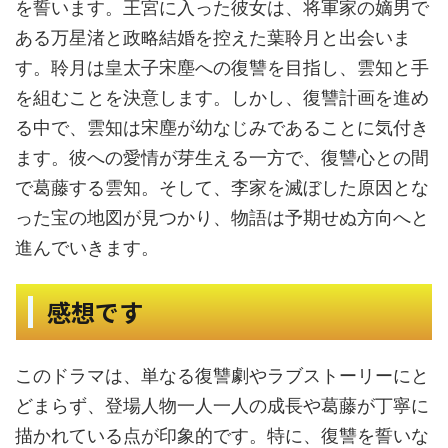
を誓います。王宮に入った彼女は、将軍家の嫡男で
ある万星渚と政略結婚を控えた葉聆月と出会いま
す。聆月は皇太子宋塵への復讐を目指し、雲知と手
を組むことを決意します。しかし、復讐計画を進め
る中で、雲知は宋塵が幼なじみであることに気付き
ます。彼への愛情が芽生える一方で、復讐心との間
で葛藤する雲知。そして、李家を滅ぼした原因とな
った宝の地図が見つかり、物語は予期せぬ方向へと
進んでいきます。
感想です
このドラマは、単なる復讐劇やラブストーリーにと
どまらず、登場人物一人一人の成長や葛藤が丁寧に
描かれている点が印象的です。特に、復讐を誓いな