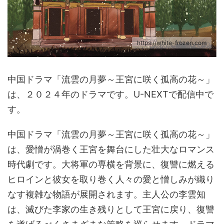
https://white-frozen.com
中国ドラマ「流雲の月夢～王宮に咲く孤高の花～」
は、２０２４年のドラマです。U-NEXTで配信中で
す。
中国ドラマ「流雲の月夢～王宮に咲く孤高の花～」
は、愛憎が渦巻く王宮を舞台にした壮大なロマンス
時代劇です。大将軍の専横を背景に、復讐に燃える
ヒロインと彼女を取り巻く人々の愛と憎しみが織り
なす複雑な物語が展開されます。主人公の李雲知
は、滅びた李家の生き残りとして王宮に戻り、復讐