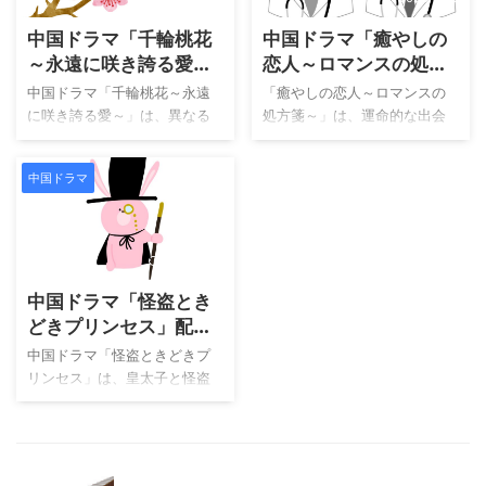
れた真実、そして再び巡り会
巻き込まれた運命をもう一度
中国ドラマ「千輪桃花
中国ドラマ「癒やしの
う宿命の恋が壮大なスケール
やり直そうとするもので
で描かれます。 物語の中心と
す。“前の人生での愛の後
～永遠に咲き誇る愛
恋人～ロマンスの処方
なるのは、天族の戦神である
悔”と“政治・権力の陰謀”が絡
～」配信どこでみれ
箋～」配信どこでみれ
中国ドラマ「千輪桃花～永遠
「癒やしの恋人～ロマンスの
瓔珞と、龍族の尊主である龍
み合い、ただの恋愛ドラマで
る？
る？キャスト・あらす
に咲き誇る愛～」は、異なる
処方箋～」は、運命的な出会
銜です。本来であれば決して
はなく、宮廷ドラマとしての
じ・感想まとめ
種族が混ざり合う幻想世界を
いから始まる、心と身体の傷
相容れない立場にありながら
緊張感も兼ね備えています。
舞台に、運命に抗う男女の深
を癒すロマンスドラマです。
も、深い絆で結ばれた２人
主演はチャオ・ジンマイとジ
中国ドラマ
い絆を描いたファンタジーロ
舞台は海外医療支援の最前
は、幾度となく試練に直面し
ャン・リンホーという、若手
マンス時代劇です。神や妖、
線。神経外科医のグー・ユン
ます。 本作は単なる恋愛ドラ
ながら人気と演技力を兼ね備
人が共に存在する世界観が丁
ジョンと、医師になる夢を病
マではありません。種族間の
えたコンビ。全４０話で、中
寧に描かれており、まるで古
により諦めたスー・ウェイア
2026/7/22
対立や権 ...
...
代神話を読むような没入感を
ンという2人の男女が、医療を
中国ドラマ「怪盗とき
味わえる作品です。 主人公の
通じて心を通わせていく姿が
謝雪臣はもともと擁雪城の少
描かれます。 主演はレオ・ロ
どきプリンセス」配信
城主でしたが、暗族の尊主で
ーとジャン・ルオナン。最初
どこでみれる？
中国ドラマ「怪盗ときどきプ
ある桑岐に捕らわれ、熔淵で
はぶつかり合ってばかりだっ
リンセス」は、皇太子と怪盗
厳しい刑罰を受けるところか
た2人が、互いの過去と向き合
姫が織りなす入れ替わりラブ
ら物語が始まります。その絶
いながら、信頼と愛を育んで
コメ時代劇です。物語の中心
望的な状況の中で出会うの
いく様子は、多くの見る方に
となるのは、品行方正な令
が、暗族の聖女である暮懸鈴
感動を与えてくれるでしょ
嬢・梅玉扇と自由奔放な女盗
です。ふたりの出会いは過酷
う。 本作は医療ドラマの緊張