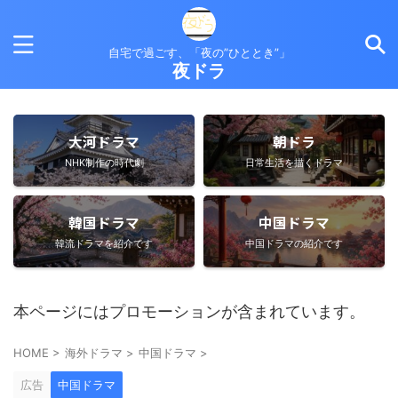
自宅で過ごす、「夜の”ひととき”」
夜ドラ
大河ドラマ
朝ドラ
NHK制作の時代劇
日常生活を描くドラマ
韓国ドラマ
中国ドラマ
韓流ドラマを紹介です
中国ドラマの紹介です
本ページにはプロモーションが含まれています。
HOME
>
海外ドラマ
>
中国ドラマ
>
広告
中国ドラマ