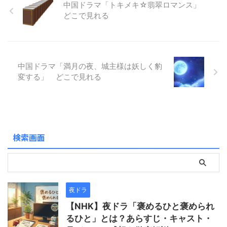
賊・小豆子。ある夜、ふたり
中国ドラマ「トキメキ☆翡翠ロマンス」
な環境の中で訪れますが、懸
感とラブストーリーのときめ
の魂が入れ替わってしまった
どこで見れる
鈴が雪臣に突然口 ...
きを融合させ ...
ことで、宮中と江湖をまたに
かけた騒動が巻き起こりま
す。 恋と陰謀、そして笑いが
交錯するテンポの良い展開が
中国ドラマ「満月の夜、城主様は妖しく豹
魅力で、見る方を飽きさせま
変する」 どこで見れる
せん。主演のジャン・ミアオ
イーとチェン・スーユーが、
性格のまったく異なるキャラ
クターを巧みに演じ分け、ユ
ーモラスで愛らしい世界を作
り上げています。 さらに、ヤ
検索画面
ン・ハオミン演じ ...
夜ドラ
【NHK】夜ドラ「褒めるひと褒められ
るひと」とは？あらすじ・キャスト・