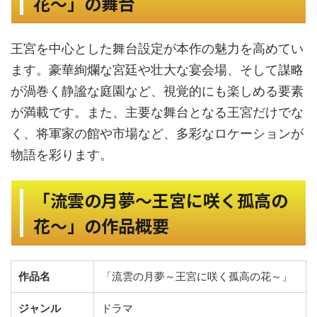
花～」の舞台
王宮を中心とした舞台設定が本作の魅力を高めてい
ます。豪華絢爛な宮廷や壮大な宴会場、そして謀略
が渦巻く静謐な庭園など、視覚的にも楽しめる要素
が満載です。また、主要な舞台となる王宮だけでな
く、将軍家の館や市場など、多彩なロケーションが
物語を彩ります。
「流雲の月夢～王宮に咲く孤高の
花～」の作品概要
作品名
「流雲の月夢～王宮に咲く孤高の花～」
ジャンル
ドラマ