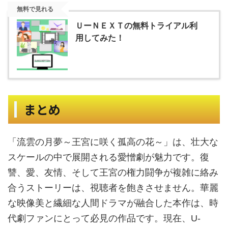
無料で見れる
ＵーＮＥＸＴの無料トライアル利
用してみた！
まとめ
「流雲の月夢～王宮に咲く孤高の花～」は、壮大な
スケールの中で展開される愛憎劇が魅力です。復
讐、愛、友情、そして王宮の権力闘争が複雑に絡み
合うストーリーは、視聴者を飽きさせません。華麗
な映像美と繊細な人間ドラマが融合した本作は、時
代劇ファンにとって必見の作品です。
現在、U-