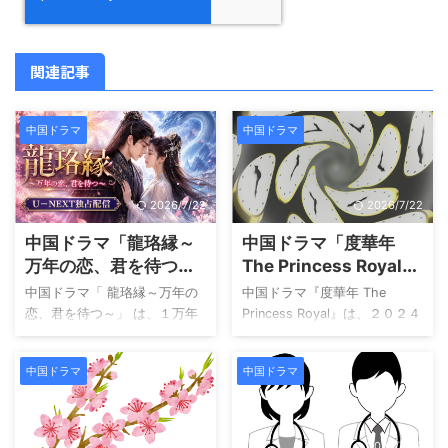
関連記事
中国ドラマ
中国ドラマ
2026/7/22
2026/7/22
中国ドラマ「龍珞縁～
中国ドラマ「度華年
万年の恋、君を待つ
The Princess Royal」
～」配信どこでみれ
配信どこでみれる？
中国ドラマ「 龍珞縁～万年の
中国ドラマ『度華年 The
る？
恋、君を待つ～」 は、１万年
Princess Royal』は、２０２４
という途方もない時の流れを
年に制作・配信された時代劇
超えて描かれるファンタジー
ロマンスです。物語は、王女
中国ドラマ
中国ドラマ
ラブストーリーです。 愛する
と宰相という高い身分にある
者を自らの手で葬らなければ
男女が、過去にタイムリープ
ならなかった悲劇の運命から
（記憶を持った状態で過去へ
始まり、失われた記憶、隠さ
戻る）し、すれ違いと誤解に
2026/7/22
2026/7/22