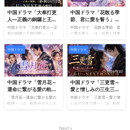
主演は日本でも高い人気を誇
２９歳の女性です。 仕事に真
2026/7/22
2026/7/22
また、中国 ...
同居生活 ...
るウォレス チョンと、アジア
面目で家族思いの彼女は、３
中国ドラマ「大奉打更
中国ドラマ「花散る季
を代表する女優アンジェラベ
年間交際している恋人との結
イビーです。 本作の魅力は単
婚を意識しながらも、思うよ
人―正義の銅鑼と王朝
節、君に愛を誓う」配
なる恋愛ドラマではなく、国
うに進まない現実に悩んでい
の闇―」配信どこでみ
信どこでみれる？
中国ドラマ 「大奉打更人―正
中国ドラマ 「花散る季節、君
同士の争い、権力闘争、策
ます。 そんな中で発覚する恋
れる？
義の銅鑼と王朝の闇― 」は、
に愛を誓う」 は、仙界と妖界
略、忠誠心などが複雑に絡み
人の大きな秘密が、承歓の人
異世界転生と本格ミステリ
を舞台にした壮大なファンタ
合う重厚な物語にあります。
生を大きく変えていきます。
ー、さらに痛快な成長物語を
ジーラブ時代劇です。 恋愛が
軍略に優れた白娉婷と、無敵
本作は単なる恋愛ドラマでは
中国ドラマ
中国ドラマ
融合させた大型時代劇です。
禁じられた神々の世界の中
の名将として恐れられる楚北
ありません。 結婚観の違い、
現代を生きる主人公が突然古
で、一途な想いを貫こうとす
捷の関係は、出会いから別
親子関係、仕事への向き合い
代王朝へと迷い込み、数々の
る主人公たちの姿が描かれて
れ、再会まで数々の試練にさ
方など、多くの人が人生の中
事件を解決しながら巨大な陰
います。 本作の魅力は、美し
2026/7/22
2026/7/22
らさ ...
で ...
謀に立ち向かっていく姿が描
い映像で表現される幻想的な
中国ドラマ「雪月花～
中国ドラマ「三更雪～
かれます。 物語序盤は軽快な
世界観と、胸が高鳴る甘い恋
テンポで進み、コミカルな場
愛描写だけではありません。
運命に繋がる愛の軌跡
愛と憎しみの三生三世
面も多く登場します。 しかし
身分や運命に翻弄されながら
～」配信どこでみれ
～」配信どこでみれ
「雪月花～運命に繋がる愛の
中国ドラマ「 三更雪～愛と憎
物語が進むにつれて、何気な
も、お互いを信じ続ける純粋
る？
る？
軌跡～」は、転生やタイムス
しみの三生三世～」 は、転生
く描かれていた出来事や登場
な愛の物語が多くの見る方の
リップの要素を取り入れた中
をテーマにした愛憎ドラマで
人物の言動が重要な意味を持
心を引きつけます。 物語序盤
国ロマンス時代劇です。 物語
す。 愛する人への想いと裏切
ち始めます。 見る方は主人公
では、妖怪である紅凝が仙界
の主人公である月千雪は、天
られた恨みが複雑に絡み合
とともに事件を追いながら、
へ連れて来られ、後継者候補
Next »
元８年の戦乱で命を落とした
い、見る方を物語の世界へ引