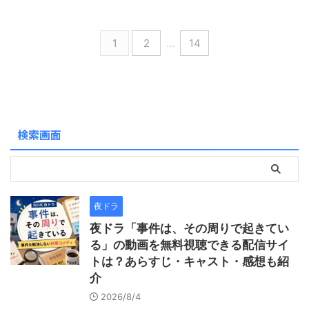
少しずつ明らかになる真実に
の錦繍と出会います。 最初は
はずでした。 しかし目を覚ま
き込みます。 主人公の陸熒熒
引き込まれていきます。 主演
反発しながらも、次第に心を
すと、２年前の過去へと戻っ
は、前世で皇帝 君澈との悲劇
は蒼 ...
通わ ...
ていたのです。 前世の記憶を
的な運命を経験します。 義兄
1
2
…
14
断片的に持つ月千雪は、自ら
の雁回を守るため命を落とし
の死の真相や未来に待ち受け
た彼女は、本来なら輪廻転生
る悲劇を回避しようと動き始
するはずでした。 しかし死後
めます。 一方、鎮北王である
も君澈の執着によって魂は縛
花晴明も不思議な夢を通じて
られ続けます。 やがて新たな
未来の惨劇を知ることになり
人生を得た陸熒熒は、前世の
検索画面
ます。 互いに未来を変えたい
記憶を持ったまま再び君澈と
という思いを抱えながらも、
出会うことになります。 前世
複雑な運命によって翻弄され
では憎しみの対象だった相手
る２人の姿が描かれます。 単
が、今世では傷つき弱った姿
なる ...
...
夜ドラ
夜ドラ「事件は、その周りで起きてい
る」の動画を無料視聴できる配信サイ
トは？あらすじ・キャスト・感想も紹
介
2026/8/4