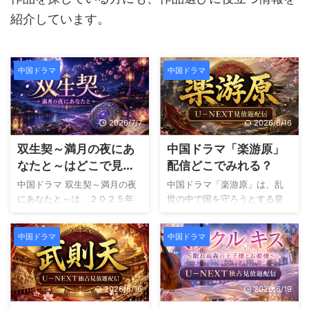
紹介しています。
中国ドラマ
中国ドラマ
2026/7/7
2026/6/16
双生契～満月の夜にあ
中国ドラマ「楽游原」
なたと～はどこで見れ
配信どこでみれる？
る？あらすじ・キャス
中国ドラマ 双生契～満月の夜
中国ドラマ「楽游原」は、乱
ト・見どころを紹介
にあなたと～は、２０２５年
世の中で国を守ろうとする皇
に制作された全１２話のラブ
孫と、勇敢な女性将軍の娘が
ファンタジー時代劇です。 命
織り成すロマンス時代劇で
中国ドラマ
中国ドラマ
を共有する契約を結んだ男女
す。 物語の主人公である李嶷
が、過酷な運命に立ち向かい
は、辺境で鎮西都護軍を率い
ながら愛を育んでいく物語
る１７番目の皇孫です。ある
で、美しい映像とスピーディ
日、大都督の孫靖が反乱を起
2026/6/16
2026/6/19
ーな展開が魅力となっていま
こし、皇帝や皇太子が命を落