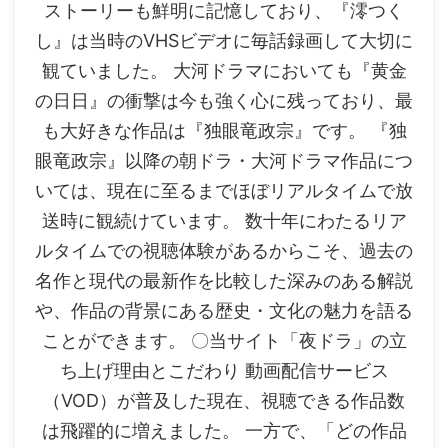
ストーリーも鮮明に記憶しており、『澪つく
し』は当時のVHSビデオに毎話録画して大切に
観ていました。 大河ドラマにおいても『黄金
の日日』の衝撃は今も強く心に残っており、最
も大好きな作品は『独眼竜政宗』です。 『独
眼竜政宗』以降の朝ドラ・大河ドラマ作品につ
いては、現在に至るまでほぼリアルタイムで放
送時に観続けています。 数十年にわたるリア
ルタイムでの視聴体験があるからこそ、過去の
名作と現代の最新作を比較した深みのある解説
や、作品の背景にある歴史・文化の魅力を語る
ことができます。 〇当サイト「夜ドラ」の立
ち上げ理由とこだわり 動画配信サービス
（VOD）が普及した現在、視聴できる作品数
は飛躍的に増えました。 一方で、「どの作品