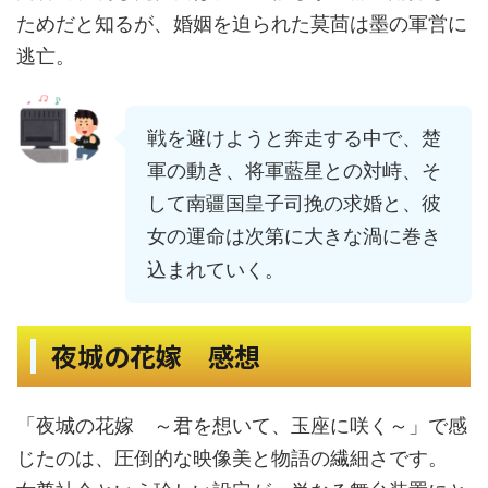
ためだと知るが、婚姻を迫られた莫茴は墨の軍営に
逃亡。
戦を避けようと奔走する中で、楚
軍の動き、将軍藍星との対峙、そ
して南疆国皇子司挽の求婚と、彼
女の運命は次第に大きな渦に巻き
込まれていく。
夜城の花嫁 感想
「夜城の花嫁 ～君を想いて、玉座に咲く～」で感
じたのは、圧倒的な映像美と物語の繊細さです。