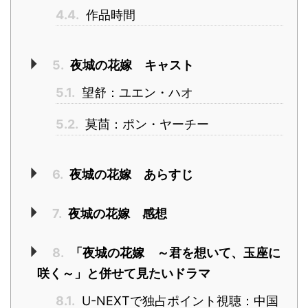
4.4.
作品時間
5.
夜城の花嫁 キャスト
5.1.
望舒：ユエン・ハオ
5.2.
莫茴：ポン・ヤーチー
6.
夜城の花嫁 あらすじ
7.
夜城の花嫁 感想
8.
「夜城の花嫁 ～君を想いて、玉座に
咲く～」と併せて見たいドラマ
8.1.
U-NEXTで独占ポイント視聴：中国