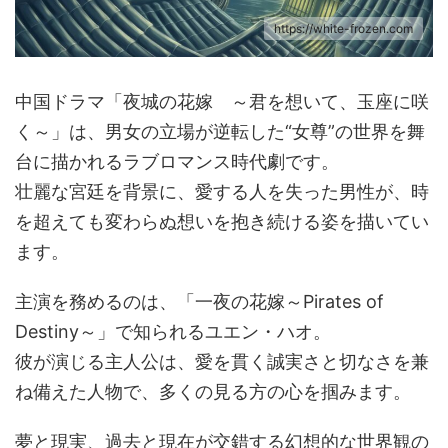
https://white-frozen.com
中国ドラマ「夜城の花嫁 ～君を想いて、玉座に咲
く～」は、男女の立場が逆転した“女尊”の世界を舞
台に描かれるラブロマンス時代劇です。
壮麗な宮廷を背景に、愛する人を失った男性が、時
を超えても変わらぬ想いを抱き続ける姿を描いてい
ます。
主演を務めるのは、「一夜の花嫁～Pirates of
Destiny～」で知られるユエン・ハオ。
彼が演じる主人公は、愛を貫く誠実さと切なさを兼
ね備えた人物で、多くの見る方の心を掴みます。
夢と現実、過去と現在が交錯する幻想的な世界観の