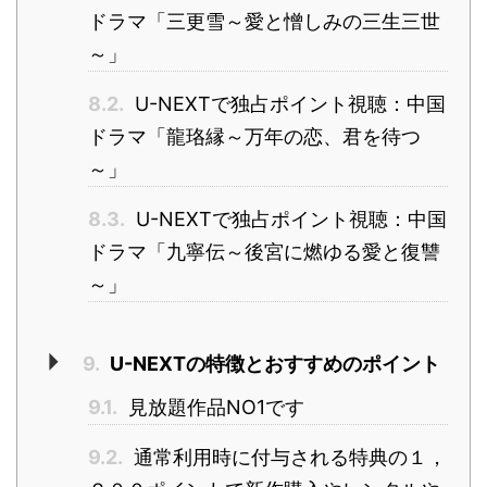
ドラマ「三更雪～愛と憎しみの三生三世
～」
8.2.
U-NEXTで独占ポイント視聴：中国
ドラマ「龍珞縁～万年の恋、君を待つ
～」
8.3.
U-NEXTで独占ポイント視聴：中国
ドラマ「九寧伝～後宮に燃ゆる愛と復讐
～」
9.
U-NEXTの特徴とおすすめのポイント
9.1.
見放題作品NO1です
9.2.
通常利用時に付与される特典の１，