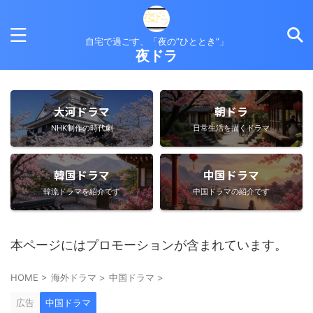
自宅で過ごす、「夜の”ひととき”」
夜ドラ
大河ドラマ
朝ドラ
NHK制作の時代劇
日常生活を描くドラマ
韓国ドラマ
中国ドラマ
韓流ドラマを紹介です
中国ドラマの紹介です
本ページにはプロモーションが含まれています。
HOME
>
海外ドラマ
>
中国ドラマ
>
広告
中国ドラマ