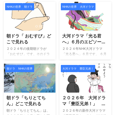
NHKの世界
朝ドラ
NHKの世界
大河ドラマ
2024/10/4
2024/6/28
朝ドラ「 おむすび」ど
大河ドラマ「光る君
こで見れる
へ」６月のエピソード
を総まとめ 京都を離
２０２４年の後期朝ドラが
２０２４年NHK大河ドラマ
れ越前です
「おむすび」です。そのドラ
「光る君へ」６月です。 ６月
マの概要を紹介します。放送
は「越前の出会い」、「雪の
開始日は令和６年９月３０日
舞うころ」、「忘れえぬ
朝ドラ
NHKの世界
大河ドラマ
豊臣兄弟！
の月曜日からでした。朝ドラ
人」、「決意」、「いけにえ
は、月曜日始まりで金曜日ま
の姫」の５回でした。 こんな
で１週間で５話を放送し、１
方におすすめ 「大河ドラマ」
週週のタイトルで製作されて
の名作を見たい 「日本」の
2025/2/7
2026/7/30
います。９月３０日の始まり
「首都」ではなく、「都」を
朝ドラ「ちりとてち
２０２６年 大河ドラ
には少し違和感を感じました
描いている京都ドラマを見て
が、確かに１０月１日では最
みたい 見逃したので、もう一
ん」どこで見れる
マ「豊臣兄弟！」 キ
初の１週間が４日構成になり
度最初から見たい 大河ドラマ
ャスト
朝ドラ「ちりとてちん」は、
２０２６年の新作大河ドラマ
ますので、止むを得ないとこ
が描く「日本文化」を見てみ