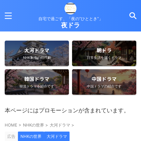
自宅で過ごす、「夜の”ひととき”」
夜ドラ
大河ドラマ
朝ドラ
NHK制作の時代劇
日常生活を描くドラマ
韓国ドラマ
中国ドラマ
韓流ドラマを紹介です
中国ドラマの紹介です
本ページにはプロモーションが含まれています。
HOME
>
NHKの世界
>
大河ドラマ
>
広告
NHKの世界
大河ドラマ