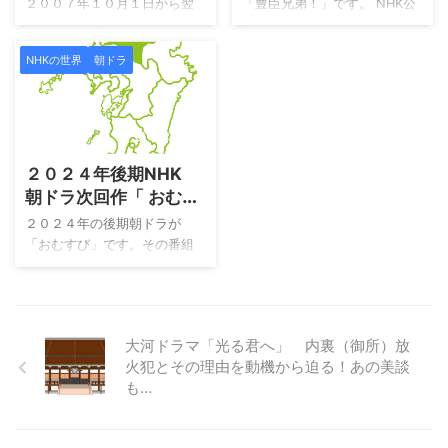
２００７年１０月１日から翌
「豊臣兄弟！」です。 NHK公
ろです。 舞台は、九州博多の
たい 「光る君へ」を配信で見
３月２９日まで放送された第
式HPを参考にすると「大河ド
糸島と言う場所からです。時
てみたい 見逃した方！見遅れ
７７作品目の朝ドラです。
ラマ第６５作で描くのは、戦
代は平成。主演は橋本環奈さ
た方！理由はともかく、見て
NHKの世界
朝ドラ
「ちりとてちん」は、落語を
国時代のど真ん中！！強い絆
んで、当時の流行「ギャル」
いない方には「光る君へ」が
テーマにした朝ドラで、心配
で天下統一という偉業を成し
を話題を織り交ぜた青春ドラ
配信サービスU-nextで見れま
性で自信がないヒロイン・喜
遂げた豊臣兄弟の奇跡― 夢と
マ？ 朝ドラ「おむすび」につ
す！ こちら ...
代美が、上方落語と出会い、
希望の下剋上サクセスストー
2024/9/26
いて知りたい！ ...
成長していく姿を描いた作品
リーです！」との事です。 そ
２０２４年後期NHK
です。物語は、福井県小浜市
こで、織田信長と豊臣秀吉の
に住む少女・喜代美が、落語
時代、織豊（しょくほう）時
朝ドラ次回作「 おむす
との運命的な出会いを果たす
代の登場人物とその方々を演
び」の紹介番組「もう
２０２４年の後期朝ドラが
ところから始まります。控え
じるキャストの紹介です！ こ
すぐ！おむすび」どこ
「おむすび」です。その番組
めな性格で、いつも人気者の
の記事では、「豊臣兄弟！」
で見れる
を紹介する番組です。 雑な説
同級生と比べられ、自分に自
を視聴できる動画配信サービ
明になりますが、「百聞は一
信が持てない彼女が、高校卒
スについてご紹介します。そ
見に如かず」です。次回作を
業を機に大阪へ飛び出し、落
れにしても、微妙に気になる
予習するために視聴するの
語家を目指す決意をします。
タイトルに付いた「！」、単
大河ドラマ「光る君へ」 内裏（御所）放
は、内容を理解するのに便利
このドラマは、笑いと涙が詰
に強調したかったものとは思
火犯とその理由を動機から迫る！あの美談
です。 今回は、次回朝ドラ
まった人情物語 ...
いま ...
も…
「おむすび」を紹介している
番組「もうすぐ！おむすび」
を紹介です。 朝ドラ「おむす