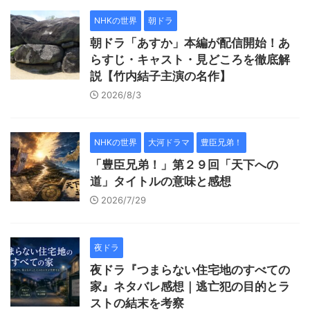
NHKの世界
朝ドラ
朝ドラ「あすか」本編が配信開始！あ
らすじ・キャスト・見どころを徹底解
説【竹内結子主演の名作】
2026/8/3
NHKの世界
大河ドラマ
豊臣兄弟！
「豊臣兄弟！」第２９回「天下への
道」タイトルの意味と感想
2026/7/29
夜ドラ
夜ドラ『つまらない住宅地のすべての
家』ネタバレ感想｜逃亡犯の目的とラ
ストの結末を考察