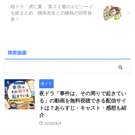
び」について一足早く知りた
朝ドラ「虎に翼 」第２２週のエピソード
い！ どんなキャストが出演し
を総まとめ 穂高先生との確執の回答発
ているか知りたい！ どこで見
表！
れるのか視聴方法を知りた
い！ という方は、ぜひ続きを
読んでみてください。 「もう
すぐ！おむすび」は、現在U-
NEXTで無料配信されており、
検索画面
見放 ...
夜ドラ
夜ドラ「事件は、その周りで起きてい
る」の動画を無料視聴できる配信サイ
トは？あらすじ・キャスト・感想も紹
介
2026/8/4