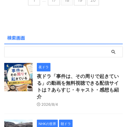
1
…
17
18
19
20
は？ ・道長でも目は覚ませま
る際のメインルートだと思い
せん！ ・藤原行成、落ちまし
ます。大広間跡周辺の紹介は
たか？ 既に放送が始まり、半
されているのですが、登城ル
年を過ぎています。 動画配信
ートなど周辺の紹介がパンフ
サービス「大河ドラマ」はU-
レット等にも記載が無く、も
nexが最適です。 過去の放送も
う少しで山頂のみで帰るとこ
検索画面
一気に鑑賞でき、現在の放送
ろでしたので、今回です。 こ
回に追いついて視聴が可能で
んな方におすすめ 「大河ドラ
す。 こんな方におすすめ
マ 独眼竜政宗」の「仙台
「大 ...
城」を見たい 家康に詰問さ
れ、政宗が「 ...
夜ドラ
夜ドラ「事件は、その周りで起きてい
る」の動画を無料視聴できる配信サイ
トは？あらすじ・キャスト・感想も紹
介
2026/8/4
NHKの世界
朝ドラ