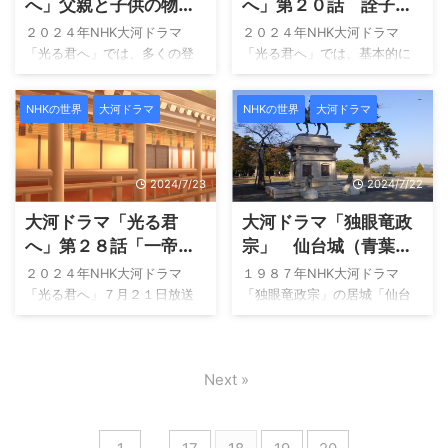
イトルは「つながる言の葉」
画配信サービス「大河ドラ
へ」父親と子供の物
へ」第２０話 詮子呪
です。 この回の気になったと
マ」はU-nextが最適です。 過
語！ 親子関係が生む
詛事件の真相と動機か
２０２４年NHK大河ドラマ
２０２４年NHK大河ドラマ
ころを紹介します。 既に放送
去の放送も一気に鑑賞でき、
物語の深みへ！
ら犯人に迫る！
「光る君へ」では、多くの登
「光る君へ」では、基本的に
が始まり、半年を過ぎていま
現在の放送回に追いついて視
場人物が出てきています。 今
は、疑問が残るような出来事
す。 動画配信サービス「大河
聴が可能です。 ここが気にな
回の大河の難点は「藤原」氏
が無く進んでいます。 しか
ドラマ」はU-nexが最適です。
る方におすすめ どの母？どの
NHKの世界
大河ドラマ
NHKの世界
大河ドラマ
が多すぎですが、史実なので
し、どうしても気にあるとこ
過去の放送も一気に鑑賞で
子？何が？ 藤原為時、越前国
仕方がない所です。 藤原道長
ろがあります！今回は、この
き、現在の放送回に追いつい
守解任劇？ 清少納言が見せた
と紫式部”まひろ”の二人を中心
ドラマ第２０話「望みの先
て視聴が可能です。 こ ...
「草子」 ...
に描かれていますが、その二
に」で感じた疑問と共に犯人
2024/7/23
2024/7/22
人も含め多くの家族が出てき
捜しです。 もちろんですが、
大河ドラマ「光る君
大河ドラマ「独眼竜政
ます。 今回は、特に親子、父
単独犯でなく複数犯であるこ
親と子供に焦点を当てます。
とも考えられますが、あくま
へ」第２８話「一帝二
宗」 仙台城（青葉
既に放送が始まり、半年を過
でも犯人捜しです。 既に放送
后」は三后？
城）後段
２０２４年NHK大河ドラマ
１９８７年NHK大河ドラマ
ぎています。 動画配信サービ
が始まり、半年を過ぎていま
「光る君へ」７月２１日放送
「独眼竜政宗」の居城「仙台
ス「大河ドラマ」はU-nexが最
す。 動画配信サービス「大河
の第２８話です。 タイトルは
城」後段です。なお、前回お
適です。 過去の放送も一気に
ドラマ」はU-nexが最適です。
「一帝二后」です。 この回の
知らせした通り、登城ルート
鑑賞でき、現在の放送回に追
過去の放送も一気に鑑賞で
気になったところを合わせて
の紹介です。私のような不摂
いついて視聴が可能です。 こ
き、現在の放送回に追いつい
Next »
紹介します。 ・「一帝二后」
生の方には漏れなく「足腰が
んな方におすすめ 「大河ドラ
て視聴が可能です。 こんな方
って、道長の兄もしてません
痛うなります！」。 散策ルー
マ ...
におすすめ 「大 ...
でしたか？ 「中宮問題」？ ・
トです 詳細は、後述します
実資、今回は沈黙した理由
が、今回紹介するのが登城す