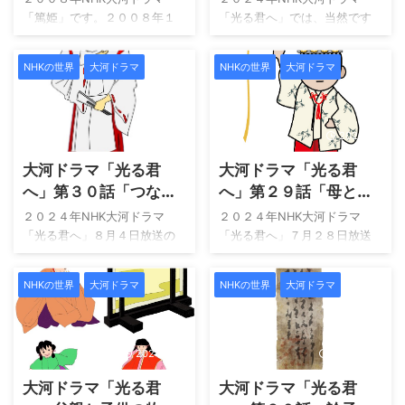
別邸になります。現在の所有
主、貴族の養女として将軍の
作品
「篤姫」です。２００８年１
「光る君へ」では、当然です
者は「島津興業」で現代に続
正室となります。武士・男の
月６日スタートで全５０話で
が描かれているのは「平安時
く「島津家」の会社です。場
世界で ”女性として”生きるこ
した。 私は、主人公「篤姫」
代」です。 当時の平安貴族が
所は錦江湾に面し、南東に桜
とを強いられながらも、女性
NHKの世界
大河ドラマ
NHKの世界
大河ドラマ
を演じたのは「宮崎あおい」
織りなした「平安文学」日本
島が望め、もはや借景のスケ
にしかできない事。 篤姫にし
さんです。２００８年当時
文学の最盛期です。 今回は、
ールを超えています。 仙厳園
かできない道を進みます。 私
は、２月ころから見始めて１
「光る君へ」に登場する人物
情報です 開園時間：９：００
的に、この流れをくむの ...
月の放送分は見ていませんで
とその著作物を結び付けて紹
2024/8/6
2024/8/1
～１７： ...
した。そのため、今回改めて
介します。 既に放送が始ま
大河ドラマ「光る君
大河ドラマ「光る君
視聴し冒頭の部分も含めて楽
り、半年を過ぎています。 動
しむことが出来ました。 な
画配信サービス「大河ドラ
へ」第３０話「つなが
へ」第２９話「母とし
お、NHKBSプレミアムでの再
マ」はU-nexが最適です。 過
る言の葉」は誰から誰
て」では一条天皇「父
２０２４年NHK大河ドラマ
２０２４年NHK大河ドラマ
放送を終え、現在はBSで再放
去の放送も一気に鑑賞でき、
に繋がった？
として位打ちで一矢報
「光る君へ」８月４日放送の
「光る君へ」７月２８日放送
送中です。８月１２日放送が
現在の放送回に追いついて視
第３０話です。 現在はパリオ
います」
の第２９話です。ドラマは１
第３４話です。 そこで、今回
聴が可能です。 こんな方にお
リンピック開催中です！ その
００１年の元旦から、さしず
は私が利用している動画配信
すすめ 「大河ドラマ」で描か
NHKの世界
大河ドラマ
NHKの世界
大河ドラマ
オリンピック放送からプチっ
め「１００１年平安の旅」か
サービスU-NEXTを安心して利
れている時代の文学作品を知
と切り替わり大河ドラマが始
ら始まります！ タイトルは
用できるように紹介です。 大
りたい 「光る君へ」の登場人
まりました！ そんなに急に切
「母として」です。 この回の
河ドラマアンコールで「篤姫
物の作品を知 ...
り替わると私の方が切り替え
気になったところを合わせて
2024/7/30
2024/7/26
...
に追いつきません！ という事
紹介します。 既に放送が始ま
大河ドラマ「光る君
大河ドラマ「光る君
で、話を切り替えて、今回タ
り、半年を過ぎています。 動