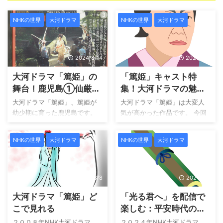
NHKの世界
大河ドラマ
NHKの世界
大河ドラマ
2024/8/14
2024/8/9
大河ドラマ「篤姫」の
「篤姫」キャスト特
舞台！鹿児島①仙厳
集！大河ドラマの魅力
園！
を彩る豪華出演者たち
大河ドラマ「篤姫」、篤姫が
大河ドラマ「篤姫」は大変人
幼少期に育った鹿児島です。
気が高かった作品です。 今回
撮影でも使用されていた場所
はその人気の原因、魅力を感
も含めて鹿児島県の魅力を紹
じさせた登場人物とキャスト
NHKの世界
大河ドラマ
NHKの世界
大河ドラマ
介します。ちなみに、上記の
の紹介です。 メインキャスト
写真は「仙厳園」に設置され
とその魅力 篤姫（宮崎あお
ていたものです。 今回はその
い） 主演を演じた宮崎あおい
人気の撮影場となった「仙厳
さんは、当時で２２歳です。
2024/8/8
2024/8/7
園」を中心に鹿児島県の紹介
若さ溢れる演技の中に、威厳
大河ドラマ「篤姫」ど
「光る君へ」を配信で
です。 仙厳園とは？ 「仙厳
を感じさせるシーンが多かっ
園」、別名「磯庭園」と呼ば
たです。 並みいるお局様も怯
こで見れる
楽しむ：平安時代の文
れる島津藩１９代藩主久光の
みます！島津家の分家から藩
学とドラマの魅力その
２００８年NHK大河ドラマ
２０２４年NHK大河ドラマ