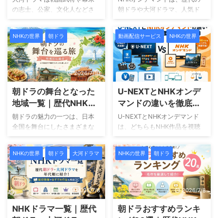
ら朝ドラの過去の作品は配信
先が舞台の作品を見たい」と
地と観光スポットを紹
NEXTとの違いを徹底解
の志士、公家、文化人などさ
朝ドラや大河ドラマ、人気ド
されていません。 また、NHK
いう方も多いのではないでし
介
まざまな人物を主人公として
説
ラマ、ドキュメンタリーなど
の公式見逃し配信サービス
ょうか。 この記事では、物語
おり、日本各地が物語の舞台
を好きな時間に楽しめる動画
「NHKプラス」も、放送終了
の舞台を基準に、歴代朝ドラ
NHKの世界
朝ドラ
動画配信サービス
NHKの世界
となっています。 滋賀県や京
配信サービスです。 しかし、
後から1週間しか視聴すること
を都道府県別に整理しまし
都府、東京都のように何度も
「料金はいくら？」「U-NEXT
ができない仕組みになってい
た。 また、「主な舞台」「主
舞台になっている地域もあれ
でも見られる？」「無料で視
ます。 では、数ヶ月前や数 ...
要な場面の舞台」「関連地
ば、一作品のみ登場する地域
聴できる方法はある？」な
2026/7/10
2026/7/9
域」の3つ ...
もあります。 この記事では、
ど、利用前に気になる点も多
朝ドラの舞台となった
U-NEXTとNHKオンデ
歴代NHK大河ドラマの主な舞
いでしょう。 この記事では、
台を都道府県ごとに一覧で紹
NHKオンデマンドの仕組みや
地域一覧｜歴代NHK連
マンドの違いを徹底比
介します。 旅行や聖地巡礼を
料金、視聴方法、メリット・
続テレビ小説を都道府
較｜料金・作品数・お
朝ドラの魅力の一つは、日本
U-NEXTとNHKオンデマンド
楽しみたい方や、大河ドラマ
デメリット、U-NEXTとの違い
県別に紹介
すすめの人をわかりや
全国を舞台にしたさまざまな
は、どちらもNHK作品を視聴
の世界をもっと深く知りたい
をわかりやすく解説します。
物語を楽しめることです。 北
すく解説
できるサービスですが、料金
方にも役立つ内容です。 NHK
これからNHK作品を楽しみた
海道の雄大な自然から沖縄の
や視聴できる作品、利用方法
ドラマを探している方へ 大河
い方や、自分に合った視聴方
NHKの世界
朝ドラ
大河ドラマ
NHKの世界
朝ドラ
美しい海まで、それぞれの地
には違いがあります。 「朝ド
ドラマだけでなく、朝ドラも
法を探している方は、ぜひ参
域ならではの風景や文化、
ラや大河ドラマだけ見たいな
含めてNHKドラマ全体を知り
考にしてください。 NHKオン
人々の暮らしが丁寧に描かれ
らどちらがいい？」 「映画や
たい方は、NHKドラマ一覧 ...
デマンドとは？ ...
ています。 作品をきっかけに
韓国ドラマも見たい場合
2026/7/8
2026/7/8
地域の魅力を知り、実際に訪
は？」 このような疑問を持つ
NHKドラマ一覧｜歴代
朝ドラおすすめランキ
れてみたいと思った方も多い
方も多いでしょう。 この記事