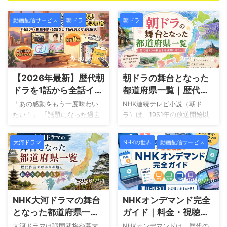
動画配信サービス
朝ドラ
朝ドラ
2026/7/13
2026/7/12
【2026年最新】歴代朝
朝ドラの舞台となった
ドラを1話から全話イッ
都道府県一覧｜歴代
キ見できる動画配信サ
NHK連続テレビ小説の
「あの感動をもう一度味わい
NHK連続テレビ小説（朝ド
ービス比較！
主な舞台・聖地を紹介
たい！」 「話題になった過去
ラ）は、1961年の放送開始以
の朝ドラを、1話から最終回ま
来、日本各地を舞台に多くの
でじっくりイッキ見したい」
名作を生み出してきました。
大河ドラマ
NHKの世界
動画配信サービス
そのようにお考えではありま
北海道の雄大な自然から沖縄
せんか？ 毎朝の楽しみである
の文化まで、それぞれの地域
NHKの連続テレビ小説（朝ド
ならではの風景や歴史、暮ら
ラ）は、一度見逃してしまう
しが描かれ、放送終了後も
2026/7/11
2026/7/10
と途中の話が分からなくなっ
「聖地巡礼」を楽しむ方が増
NHK大河ドラマの舞台
NHKオンデマンド完全
てしまいますよね。 無料の動
えています。 一方で、「自分
画配信サービスである
の住んでいる都道府県が舞台
となった都道府県一覧
ガイド｜料金・視聴方
「TVer」などでは、残念なが
になった朝ドラは？」「旅行
｜歴代作品のゆかりの
法・配信作品・U-
大河ドラマは戦国武将や幕末
NHKオンデマンドは、歴代の