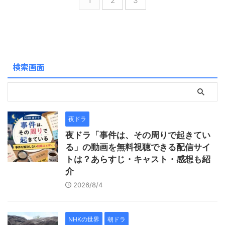
1
2
3
武将や幕末の志士だけでな
ん。 そこで本記事では、歴代
く、女性や文化人、政治家な
大河ドラマの中から、ストー
ど幅広い人物が取り上げられ
リーの面白さや視聴者からの
ています。 近年は複数の主人
評価、初心者でも見やすいか
公を設定した作品も登場し、
を基準に、おすすめ作品をラ
大河ドラマのテーマや描き方
ンキング形式で紹介します。
検索画面
はますます多様化していま
戦国時代が好きな方はもちろ
す。 この記事では、歴代大河
ん、歴史にあまり詳しくない
ドラマの主人公を放送年順に
方でも楽しめる作品を厳選し
一覧で紹介するとともに、演
ました。 気になる作品を見つ
じた俳優や ...
け ...
夜ドラ
夜ドラ「事件は、その周りで起きてい
る」の動画を無料視聴できる配信サイ
トは？あらすじ・キャスト・感想も紹
介
2026/8/4
NHKの世界
朝ドラ