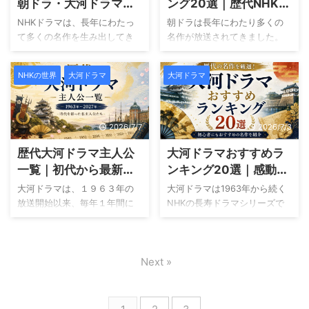
のではないでしょうか。 この
では、U-NEXTとNHKオンデマ
朝ドラ・大河ドラマを
ング20選｜歴代NHK連
記事では、歴代朝ドラの舞台
ンドの違いを料金や配信作
年代順に紹介！配信情
続テレビ小説の名作を
NHKドラマは、長年にわたっ
朝ドラは長年にわたり多くの
となった地域をエリア別に紹
品、メリット・デメリットな
報やおすすめ作品も解
ランキング形式で紹介
て多くの名作を生み出してき
名作が放送されてきました。
介します。 各作品の舞台や見
どの項目ごとに比較します。
説
ました。 中でも、連続テレビ
これまでに１００作品以上が
どころをわかりやすくまとめ
それぞれのサービスがどのよ
小説（朝ドラ）と大河ドラマ
制作されており、それぞれに
ているので、気になる地域や
うな人に向いているのかも紹
NHKの世界
大河ドラマ
大河ドラマ
は、NHKを代表する人気シリ
異なる時代背景や魅力的な主
作品を見つける参考にしてく
介しますので、自分に合った
ーズとして幅広い世代に親し
人公、心に残る物語がありま
ださい。 また、作品ごとの詳
動画配信サービス選びの参考
まれています。 家族の絆や夢
す。 そのため、「どの作品か
しいあらすじやキャスト、感
にしてください。 U- ...
を描く心温まる物語から、日
ら見ればよいのか分からな
2026/7/7
2026/7/3
想などを ...
本の歴史を壮大なスケールで
い」と迷う方も多いのではな
歴代大河ドラマ主人公
大河ドラマおすすめラ
描いた作品まで、多彩なジャ
いでしょうか。 この記事で
ンルを楽しめるのが魅力で
は、初めて朝ドラを見る方は
一覧｜初代から最新作
ンキング20選｜感動・
す。 一方で、これまで放送さ
もちろん、もう一度名作を楽
まで歴代主人公・演じ
戦国・幕末まで徹底解
大河ドラマは、１９６３年の
大河ドラマは1963年から続く
れた作品は非常に多く、「ど
しみたい方にもおすすめでき
た俳優を年代順に紹介
説
放送開始以来、毎年１年間に
NHKの長寿ドラマシリーズで
の作品から見ればいいの？」
る歴代朝ドラ２０作品をラン
わたって放送されているNHK
す。 戦国時代や幕末、平安時
「歴代作品を一覧で見たい」
キング形式で紹介します。 各
の人気ドラマシリーズです。
代など、日本の歴史を舞台に
「今でも視聴できる作品はあ
作品の見どころやおすすめポ
歴史上の人物を主人公に、そ
数多くの名作が誕生してきま
る？」と迷う方も少なくあり
イントに加え、現在の配信状
Next »
の生涯や時代背景を壮大なス
した。 一方で、作品数が非常
ません。 この記事では、歴代
況もあわせて解説していま
ケールで描き、多くの視聴者
に多いため、「どの作品から
の朝ドラと大河ドラマを年代
す。 気になった作品は、それ
に親しまれてきました。 主人
見ればよいのかわからない」
順に紹 ...
ぞれの詳しい ...
公は作品ごとに異なり、戦国
と悩む方も少なくありませ