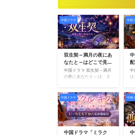
中国ドラマ
中国
2026/7/7
双生契～満月の夜にあ
中
なたと～はどこで見れ
配
る？あらすじ・キャス
中国ドラマ 双生契～満月
中
ト・見どころを紹介
の夜にあなたと～は、２
は
０２５年に制作された全
う
１２話のラブファンタジ
女
ー時代劇です。 命を共有
ロ
中国ドラマ
中国
する契約を結んだ男女
語
が、過酷な運命に立ち向
は
かいながら愛を育んでい
率
2026/6/19
く物語で、美しい映像と
す
スピーディーな展開が魅
靖
中国ドラマ「ミラク
中
力となっています。 主演
や