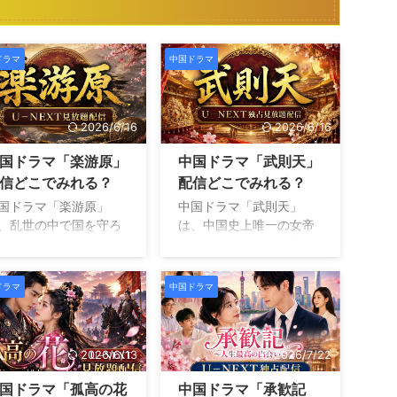
ドラマ
中国ドラマ
2026/6/16
2026/6/16
国ドラマ「楽游原」
中国ドラマ「武則天」
信どこでみれる？
配信どこでみれる？
国ドラマ「楽游原」
中国ドラマ「武則天」
、乱世の中で国を守ろ
は、中国史上唯一の女帝
とする皇孫と、勇敢な
として知られる武則天の
性将軍の娘が織り成す
波乱に満ちた人生を壮大
マンス時代劇です。 物
なスケールで描いた歴史
ドラマ
中国ドラマ
の主人公である李嶷
超大作です。 主演を務め
、辺境で鎮西都護軍を
るファン ビンビンは、宮
いる１７番目の皇孫で
廷に入った１０代の少女
2026/6/13
2026/7/22
。ある日、大都督の孫
時代から絶大な権力を握
が反乱を起こし、皇帝
る晩年までを演じ切り、
国ドラマ「孤高の花
中国ドラマ「承歓記
皇太子が命を落とした
その圧倒的な存在感で多