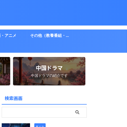
画・アニメ
その他（教養番組・ドキュメント）
中国ドラマ
中国ドラマの紹介です
検索画面
夜ドラ