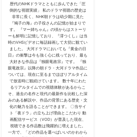
歴代のNHKドラマとともに歩んできた「圧
倒的な視聴実績」 私のドラマ視聴の歴史は
非常に長く、NHK朝ドラは幼少期に見た
『鳩子の海』の子役さんの記憶が始まりで
す。 『マー姉ちゃん』の頃からはストーリ
ーも鮮明に記憶しており、『澪つくし』は当
時のVHSビデオに毎話録画して大切に観てい
ました。 大河ドラマにおいても『黄金の日
日』の衝撃は今も強く心に残っており、最も
大好きな作品は『独眼竜政宗』です。 『独
眼竜政宗』以降の朝ドラ・大河ドラマ作品に
ついては、現在に至るまでほぼリアルタイム
で放送時に観続けています。 数十年にわた
るリアルタイムでの視聴体験があるからこ
そ、過去の名作と現代の最新作を比較した深
みのある解説や、作品の背景にある歴史・文
化の魅力を語ることができます。 〇当サイ
ト「夜ドラ」の立ち上げ理由とこだわり 動
画配信サービス（VOD）が普及した現在、
視聴できる作品数は飛躍的に増えました。
一方で、「どの作品を選べばいいのかわから