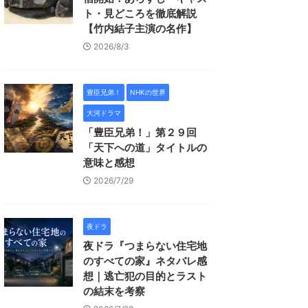
ト・見どころを徹底解説
【竹内結子主演の名作】
2026/8/3
豊臣兄弟！
NHKの世界
大河ドラマ
「豊臣兄弟！」第２９回
「天下への道」タイトルの
意味と感想
2026/7/29
夜ドラ
夜ドラ『つまらない住宅地
のすべての家』ネタバレ感
想｜逃亡犯の目的とラスト
の結末を考察