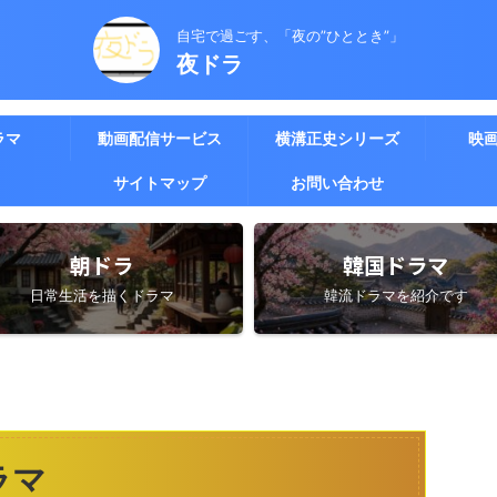
自宅で過ごす、「夜の”ひととき”」
夜ドラ
ラマ
動画配信サービス
横溝正史シリーズ
映
サイトマップ
お問い合わせ
朝ドラ
韓国ドラマ
日常生活を描くドラマ
韓流ドラマを紹介です
ラマ