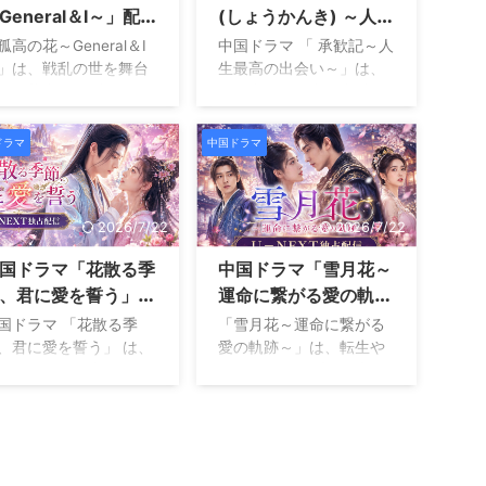
General＆I～」配信
(しょうかんき) ～人生
とで天下は大きく揺れ
くの見る方を魅了しまし
こでみれる？
最高の出会い～」配信
きます。さらに父であ
た。 本作の魅力は、単な
孤高の花～General＆I
中国ドラマ 「 承歓記～人
梁王は人質となり、皇
る歴史ドラマにとどまら
どこでみれる？
」は、戦乱の世を舞台
生最高の出会い～」は、
たちも次々と命を奪わ
ず、一人の女性が過酷な
した壮大なラブロマン
現代中国を舞台に恋愛や
てしまいます。 そんな
運命に立ち向かいながら
時代劇です。 敵対する
家族の絆、そして自分ら
望的な状況の中で、李
成長していく姿を丁寧に
に生きる最強の武将と
しい人生を見つけるまで
ドラマ
中国ドラマ
は父を救い乱世を終わ
描いている点です。 宮廷
才軍師が運命的に出会
の成長を描いたヒューマ
せるために立ち上がり
内では愛情、嫉妬、陰
、立場や宿命を超えて
ンラブストーリーです。
す。一方、彼と運命的
謀、裏切りが複雑に絡み
し合う姿を描いていま
主人公の麦承歓はホテル
出会いを果たすのが将
合い、次々と起こる事件
2026/7/22
2026/7/22
。 主演は日本でも高い
で働く２９歳の女性で
の娘である何校尉で
が物語を大きく動かして
気を誇るウォレス チョ
す。 仕事に真面目で家族
国ドラマ「花散る季
中国ドラマ「雪月花～
。互いに素性を隠しな
いきます。 また、中国 ...
と、アジアを代表する
思いの彼女は、３年間交
行 ...
、君に愛を誓う」配
運命に繋がる愛の軌跡
優アンジェラベイビー
際している恋人との結婚
どこでみれる？
～」配信どこでみれ
す。 本作の魅力は単な
を意識しながらも、思う
国ドラマ 「花散る季
「雪月花～運命に繋がる
恋愛ドラマではなく、
ように進まない現実に悩
る？
、君に愛を誓う」 は、
愛の軌跡～」は、転生や
同士の争い、権力闘
んでいます。 そんな中で
界と妖界を舞台にした
タイムスリップの要素を
、策略、忠誠心などが
発覚する恋人の大きな秘
大なファンタジーラブ
取り入れた中国ロマンス
雑に絡み合う重厚な物
密が、承歓の人生を大き
代劇です。 恋愛が禁じ
時代劇です。 物語の主人
にあります。 軍略に優
く変えていきます。 本作
れた神々の世界の中
公である月千雪は、天元
た白娉婷と、無敵の名
は単なる恋愛ドラマでは
、一途な想いを貫こう
８年の戦乱で命を落とし
として恐れられる楚北
ありません。 結婚観の違
する主人公たちの姿が
たはずでした。 しかし目