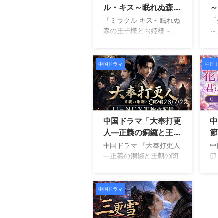
ル・キス～眠れぬ森の
～
は龍珞縁～万年の恋、君
こ
王子様とお姫様～」配
ど
を待つ～で注目を集めた
動
「ミラクル キス～眠れぬ
「
ハン・シャオヤオと、若
る
信どこでみれる？
森の王子様とお姫様～」
～
手俳優フォン・ワン・ホ
族
は、不眠症という共通の
に
ーです。 １話あたり約１
れ
悩みを抱えた若社長とチ
ス
５～３０分と見やすく、
絶
ェロ奏者が出会い、少し
国
中国ドラマ
中国
テンポ良く物語が進むた
嶷
ずつ距離を縮めていく中
天
め、中国ドラマ初心者に
ら
国ラブコメディです。 物
い
もおすすめできます。 こ
ま
語の中心となるのは、チ
愛
の記事では、双生契～満
な
2026/7/22
ェリストを目指しながら
す
月の夜にあなたと～の配
軍
夢に向かって努力を続け
人
中国ドラマ「大奉打更
中
信情報をはじめ、作 ...
す
るルー エントンと、大企
ン
がら
人―正義の銅鑼と王朝
節
業の社長として多忙な
女
の闇―」配信どこでみ
信
日々を送るソン イエンシ
で
中国ドラマ 「大奉打更人
中
ューです。 一見すると接
る
れる？
―正義の銅鑼と王朝の闇
節
点のない２人ですが、ど
国
― 」は、異世界転生と本
仙
ちらも重度の不眠症に苦
争
格ミステリー、さらに痛
壮
しんでいました。そして
複
快な成長物語を融合させ
時
中国ドラマ
偶然の出来事から、２人
語
た大型時代劇です。 現代
ら
が触れ合うことで眠りに
れ
を生きる主人公が突然古
で
つける可能性が見つかり
将
代王朝へと迷い込み、
と