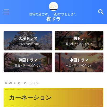
自宅で過ごす、「夜の”ひととき”」
夜ドラ
大河ドラマ
朝ドラ
NHK制作の時代劇
日常生活を描くドラマ
韓国ドラマ
中国ドラマ
韓流ドラマを紹介です
中国ドラマの紹介です
HOME
>
カーネーション
カーネーション