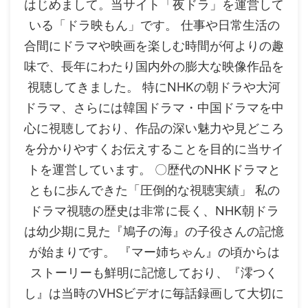
はじめまして。当サイト「夜ドラ」を運営して
いる「ドラ映もん」です。 仕事や日常生活の
合間にドラマや映画を楽しむ時間が何よりの趣
味で、長年にわたり国内外の膨大な映像作品を
視聴してきました。 特にNHKの朝ドラや大河
ドラマ、さらには韓国ドラマ・中国ドラマを中
心に視聴しており、作品の深い魅力や見どころ
を分かりやすくお伝えすることを目的に当サイ
トを運営しています。 〇歴代のNHKドラマと
ともに歩んできた「圧倒的な視聴実績」 私の
ドラマ視聴の歴史は非常に長く、NHK朝ドラ
は幼少期に見た『鳩子の海』の子役さんの記憶
が始まりです。 『マー姉ちゃん』の頃からは
ストーリーも鮮明に記憶しており、『澪つく
し』は当時のVHSビデオに毎話録画して大切に