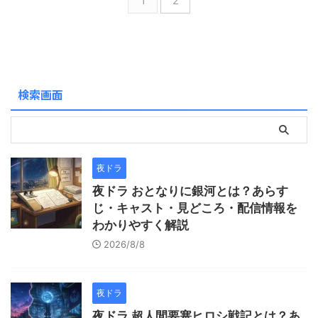
1
2
き、結婚するが夫は戦死。さ
き、結婚するが夫は戦死。さ
まざまな苦難を乗り越え、日
まざまな苦難を乗り越え、日
本のファッションデザイナー
本のファッションデザイナー
の草分けとなったパワフルな
の草分けとなったパワフルな
女性の一代記を描いた作品で
女性の一代記を描いた作品で
す。主演は、令和６年前期朝
す。主演は、令和６年前期朝
検索画面
ドラ「虎に翼」のナレーショ
ドラ「虎に翼」のナレーショ
ンを担当された尾野真千子さ
ンを担当された尾野真千子さ
んです。 作品について第８週
んです。 作品について第７週
目のエピソードを知りたい！
目のエピソードを知りたい！
今週の ...
今週の ...
夜ドラ
夜ドラ おとなりに銀河とは？あらす
じ・キャスト・見どころ・配信情報を
わかりやすく解説
2026/8/8
夜ドラ
夜ドラ 超人間要塞ヒロシ戦記とは？あ