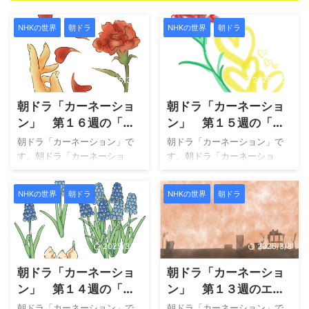
NHKの世界
朝ドラ
NHKの世界
朝ドラ
2025/3/31
2025/3/28
朝ドラ「カーネーショ
朝ドラ「カーネーショ
ン」 第１６週の「揺
ン」 第１５週の「愛
れる心」エピソードを
する力」エピソードを
朝ドラ「カーネーション」で
朝ドラ「カーネーション」で
総まとめ
総まとめ
す。朝ドラ「カーネーショ
す。朝ドラ「カーネーショ
ン」はU-NEXTにて配信されて
ン」はU-NEXTにて配信されて
おり、視聴できます。 大阪・
おり、視聴できます。 大阪・
NHKの世界
朝ドラ
NHKの世界
朝ドラ
岸和田の呉服店に生まれたヒ
岸和田の呉服店に生まれたヒ
ロインが、洋服にあこがれ、
ロインが、洋服にあこがれ、
ミシンと出会い、父の猛反対
ミシンと出会い、父の猛反対
にもくじけず洋裁の道を突き
にもくじけず洋裁の道を突き
2025/3/28
2025/3/8
進む。２０歳で自分の店を開
進む。２０歳で自分の店を開
朝ドラ「カーネーショ
朝ドラ「カーネーショ
き、結婚するが夫は戦死。さ
き、結婚するが夫は戦死。さ
まざまな苦難を乗り越え、日
まざまな苦難を乗り越え、日
ン」 第１４週の「明
ン」 第１３週のエピ
本のファッションデザイナー
本のファッションデザイナー
るい未来」エピソード
ソードを総まとめ
朝ドラ「カーネーション」で
朝ドラ「カーネーション」で