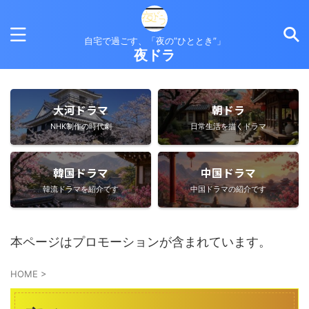
自宅で過ごす、「夜の”ひととき”」
夜ドラ
大河ドラマ
朝ドラ
NHK制作の時代劇
日常生活を描くドラマ
韓国ドラマ
中国ドラマ
韓流ドラマを紹介です
中国ドラマの紹介です
本ページはプロモーションが含まれています。
HOME
>