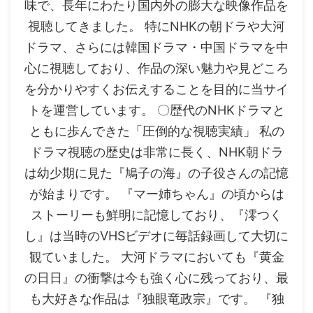
味で、長年にわたり国内外の膨大な映像作品を
視聴してきました。 特にNHKの朝ドラや大河
ドラマ、さらには韓国ドラマ・中国ドラマを中
心に視聴しており、作品の深い魅力や見どころ
を分かりやすくお伝えすることを目的に当サイ
トを運営しています。 〇歴代のNHKドラマと
ともに歩んできた「圧倒的な視聴実績」 私の
ドラマ視聴の歴史は非常に長く、NHK朝ドラ
は幼少期に見た『鳩子の海』の子役さんの記憶
が始まりです。 『マー姉ちゃん』の頃からは
ストーリーも鮮明に記憶しており、『澪つく
し』は当時のVHSビデオに毎話録画して大切に
観ていました。 大河ドラマにおいても『黄金
の日日』の衝撃は今も強く心に残っており、最
も大好きな作品は『独眼竜政宗』です。 『独